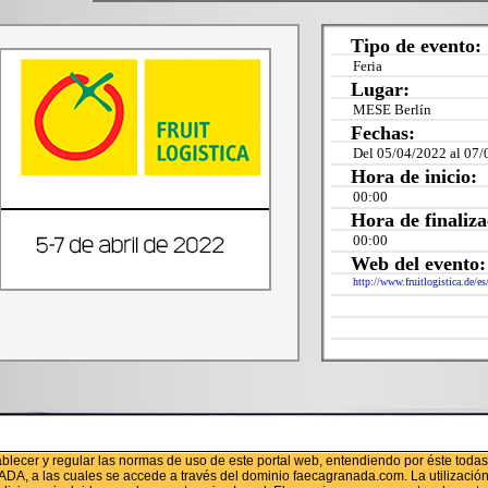
Tipo de evento:
Feria
Lugar:
MESE Berlín
Fechas:
Del 05/04/2022 al 07/
Hora de inicio:
00:00
Hora de finaliza
00:00
Web del evento:
http://www.fruitlogistica.de/es
ablecer y regular las normas de uso de este portal web, entendiendo por éste toda
s cuales se accede a través del dominio faecagranada.com. La utilización del