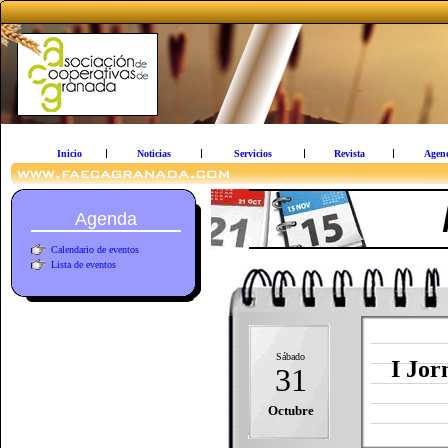
Inicio
Noticias
Servicios
Revista
Agen
Agenda
Calendario de eventos
Lista de eventos
Sábado
I Jor
31
Octubre