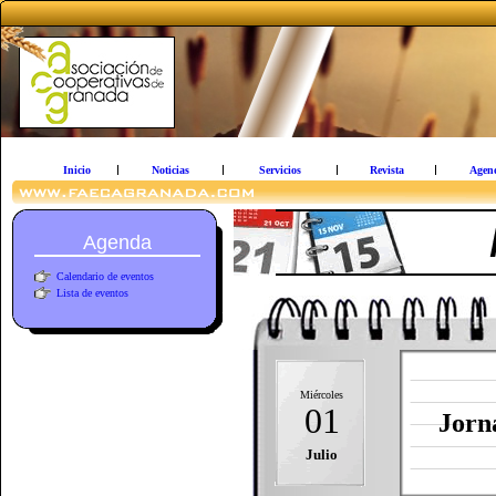
Inicio
Noticias
Servicios
Revista
Agen
Agenda
Calendario de eventos
Lista de eventos
Miércoles
01
Jorn
Julio