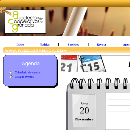
Inicio
Noticias
Servicios
Revista
Agen
Agenda
Calendario de eventos
Lista de eventos
Jueves
20
Noviembre