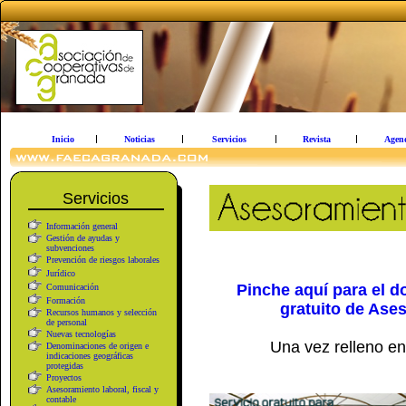
Inicio
Noticias
Servicios
Revista
Agen
Servicios
Información general
Gestión de ayudas y
subvenciones
Prevención de riesgos laborales
Jurídico
Pinche aquí para el d
Comunicación
Formación
gratuito de Ase
Recursos humanos y selección
de personal
Nuevas tecnologías
Una vez relleno e
Denominaciones de origen e
indicaciones geográficas
protegidas
Proyectos
Asesoramiento laboral, fiscal y
contable