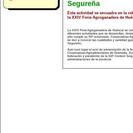
Segureña
Esta actividad se encuadra en la ce
la XXIV Feria Agroganadera de Hué
La XXIV Feria Agroganadera de Huéscar se cele
diferentes actividades que se desarrollan, des
año cumple su 50º aniversario. Cooperativas Ag
se dan a conocer las cualidades y variedad ga
Segureño.
Ayer tuvo lugar el acto de presentación de la fe
Cooperativas Agroalimentarias de Gramada, Gus
federación y presidente de la IGP Cordero Segu
administraciones de la provincia.