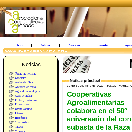
Inicio
Noticias
Servicios
Revista
Agen
Noticias
Todas las noticias
Generales
Aceite de oliva
20 de Septiembre de 2023 - Sector: - Fu
Aceituna de mesa
Agricultura ecológica
Cooperativas
Caña de azúcar
Frutas y hortalizas
Agroalimentarias
Frutos secos
colabora en el 50º
Ovino-caprino
Lácteo
aniversario del co
Herbáceos
Suministros
subasta de la Raza
Tabaco
Vinícola