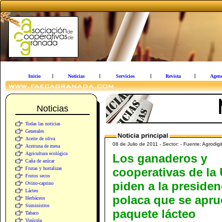
Inicio
Noticias
Servicios
Revista
Agen
Noticias
Todas las noticias
Generales
Aceite de oliva
08 de Julio de 2011 - Sector: - Fuente: Agrodigit
Aceituna de mesa
Agricultura ecológica
Los ganaderos y
Caña de azúcar
Frutas y hortalizas
cooperativas de la
Frutos secos
piden a la presiden
Ovino-caprino
Lácteo
polaca que se apru
Herbáceos
Suministros
paquete lácteo
Tabaco
Vinícola