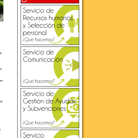
 a
r
�n
�n
e
ra
s