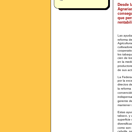
Desde l
Agraria
consegu
que per
rentabi
Las ayuda
reforma d
Agricultur
cultivador
cooperativ
los tabaqu
cien de lo
en la medi
productore
de sus ac
La Federa
por la exc
directos d
la reform
convencido
indispensa
gerente d
mantener s
Estas ayud
tabaco, y 
superfici
diversific
como son 
cebolla, p