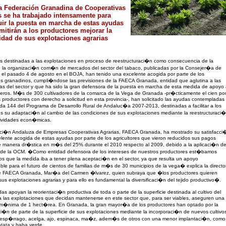
a Federación Granadina de Cooperativas
s se ha trabajado intensamente para
ir la puesta en marcha de estas ayudas
mitirán a los productores mejorar la
lidad de sus explotaciones agrarias
s destinadas a las explotaciones en proceso de reestructuraci�n como consecuencia de la
e la organizaci�n com�n de mercados del sector del tabaco, publicadas por la Consejer�a de
a el pasado 4 de agosto en el BOJA, han tenido una excelente acogida por parte de los
es granadinos, cumpli�ndose las previsiones de la FAECA Granada, entidad que aglutina a las
as del sector y que ha sido la gran defensora de la puesta en marcha de esta medida de apoyo
eros. M�s de 300 cultivadores de la comarca de la Vega de Granada -pr�cticamente el cien po
s productores con derecho a solicitud en esta provincia-, han solicitado las ayudas contempladas
da 144 del Programa de Desarrollo Rural de Andaluc�a 2007-2013, destinadas a facilitar a los
s su adaptaci�n al cambio de las condiciones de sus explotaciones mediante la reestructuraci
tividades econ�micas.
ci�n Andaluza de Empresas Cooperativas Agrarias, FAECA Granada, ha mostrado su satisfacci
elente acogida de estas ayudas por parte de los agricultores que vieron reducidos sus pagos
e manera dr�stica en m�s del 25% durante el 2010 respecto al 2009, debido a la aplicaci�n d
a de la OCM. �Como entidad defensora de los intereses de nuestros productores est�bamos
s que la medida iba a tener plena aceptaci�n en el sector, ya que resulta un apoyo
ble para el futuro de cientos de familias de m�s de 30 municipios de la vega� explica la directo
e FAECA Granada, Mar�a del Carmen �lvarez, quien subraya que �los productores quieren
us explotaciones agrarias y para ello es fundamental la diversificaci�n del tejido productivo�.
as apoyan la reorientaci�n productiva de toda o parte de la superficie destinada al cultivo del
a las explotaciones que decidan mantenerse en este sector que, para ser viables, aseguren una
e m�nima de 1 hect�rea. En Granada, la gran mayor�a de los productores han optado por la
aci�n de parte de la superficie de sus explotaciones mediante la incorporaci�n de nuevos cultivo
esp�rrago, acelga, ajo, espinaca, ma�z, adem�s de otros con una menor implantaci�n, como
atata y haba verde.