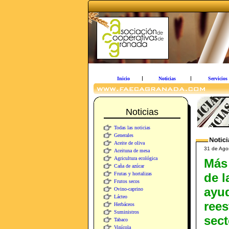
Inicio
Noticias
Servicios
Noticias
Todas las noticias
Generales
Aceite de oliva
31 de Ago
Aceituna de mesa
Agricultura ecológica
Más
Caña de azúcar
Frutas y hortalizas
de l
Frutos secos
ayud
Ovino-caprino
Lácteo
rees
Herbáceos
Suministros
sect
Tabaco
Vinícola