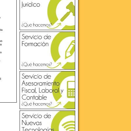
o
ta
as
da
co
s
8