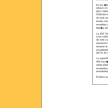
En los �lt
tabaco en
gran capac
OCM del ta
de este se
tenido com
rentables 
Mar�a del
La SAT Ta
a los cult
de este cu
mantener l
durante l
anualidade
del 31 de
La superfi
550 hect�r
2006-2009 
toneladas
toneladas)
El plazo p