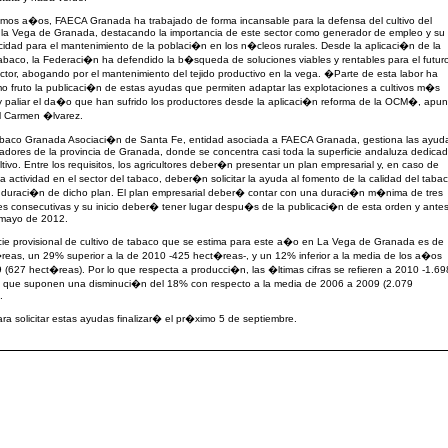
imos a�os, FAECA Granada ha trabajado de forma incansable para la defensa del cultivo del
 la Vega de Granada, destacando la importancia de este sector como generador de empleo y su
idad para el mantenimiento de la poblaci�n en los n�cleos rurales. Desde la aplicaci�n de la
baco, la Federaci�n ha defendido la b�squeda de soluciones viables y rentables para el futur
ctor, abogando por el mantenimiento del tejido productivo en la vega. �Parte de esta labor ha
o fruto la publicaci�n de estas ayudas que permiten adaptar las explotaciones a cultivos m�s
y paliar el da�o que han sufrido los productores desde la aplicaci�n reforma de la OCM�, apun
 Carmen �lvarez.
baco Granada Asociaci�n de Santa Fe, entidad asociada a FAECA Granada, gestiona las ayud
ivadores de la provincia de Granada, donde se concentra casi toda la superficie andaluza dedica
ltivo. Entre los requisitos, los agricultores deber�n presentar un plan empresarial y, en caso de
a actividad en el sector del tabaco, deber�n solicitar la ayuda al fomento de la calidad del taba
a duraci�n de dicho plan. El plan empresarial deber� contar con una duraci�n m�nima de tres
s consecutivas y su inicio deber� tener lugar despu�s de la publicaci�n de esta orden y ante
 mayo de 2012.
cie provisional de cultivo de tabaco que se estima para este a�o en La Vega de Granada es de
eas, un 29% superior a la de 2010 -425 hect�reas-, y un 12% inferior a la media de los a�os
(627 hect�reas). Por lo que respecta a producci�n, las �ltimas cifras se refieren a 2010 -1.69
- que suponen una disminuci�n del 18% con respecto a la media de 2006 a 2009 (2.079
.
ara solicitar estas ayudas finalizar� el pr�ximo 5 de septiembre.