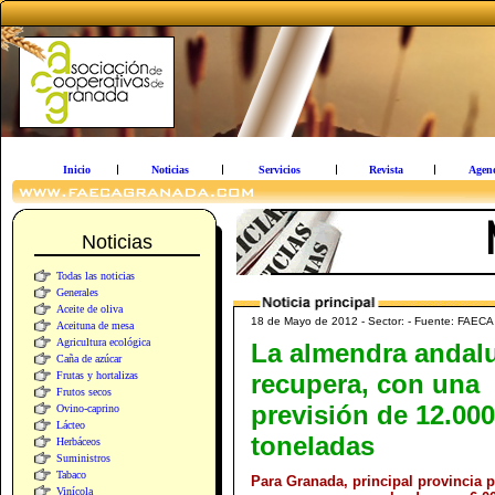
Inicio
Noticias
Servicios
Revista
Agen
Noticias
Todas las noticias
Generales
Aceite de oliva
18 de Mayo de 2012 - Sector: - Fuente: FAECA
Aceituna de mesa
Agricultura ecológica
La almendra andal
Caña de azúcar
Frutas y hortalizas
recupera, con una
Frutos secos
previsión de 12.000
Ovino-caprino
Lácteo
toneladas
Herbáceos
Suministros
Tabaco
Para Granada, principal provincia 
Vinícola