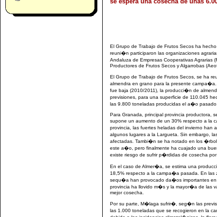
se espera una cosecha de unas 6.0
El Grupo de Trabajo de Frutos Secos ha hecho
reuni�n participaron las organizaciones agr
Andaluza de Empresas Cooperativas Agrarias 
Productores de Frutos Secos y Algarrobas (Aeof
El Grupo de Trabajo de Frutos Secos, se ha reu
almendra en grano para la presente campa�a. 
fue baja (2010/2011), la producci�n de almend
previsiones, para una superficie de 110.045 he
las 9.800 toneladas producidas el a�o pasado
Para Granada, principal provincia productora,
supone un aumento de un 30% respecto a la c
provincia, las fuertes heladas del invierno han
algunos lugares a la Largueta. Sin embargo, l
afectadas. Tambi�n se ha notado en los �rbol
este a�o, pero finalmente ha cuajado una bue
existe riesgo de sufrir p�rdidas de cosecha por
En el caso de Almer�a, se estima una producc
18,5% respecto a la campa�a pasada. En las zo
sequ�a han provocado da�os importantes en la
provincia ha llovido m�s y la mayor�a de las 
mejor cosecha.
Por su parte, M�laga sufrir�, seg�n las prev
las 1.000 toneladas que se recogieron en la c