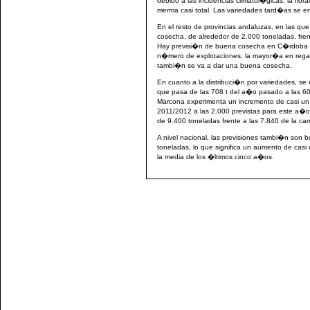
debido a las incidencias climatol�gicas, la flo
merma casi total. Las variedades tard�as se e
En el resto de provincias andaluzas, en las q
cosecha, de alrededor de 2.000 toneladas, fre
Hay previsi�n de buena cosecha en C�rdoba y 
n�mero de explotaciones, la mayor�a en regad
tambi�n se va a dar una buena cosecha.
En cuanto a la distribuci�n por variedades, s
que pasa de las 708 t del a�o pasado a las 60
Marcona experimenta un incremento de casi un
2011/2012 a las 2.000 previstas para este a�
de 9.400 toneladas frente a las 7.840 de la 
A nivel nacional, las previsiones tambi�n son
toneladas, lo que significa un aumento de c
la media de los �ltimos cinco a�os.