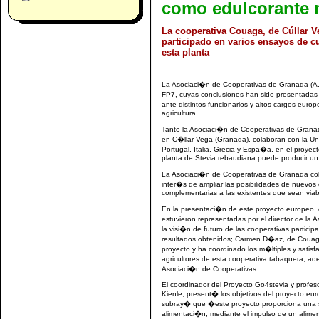
como edulcorante n
La cooperativa Couaga, de Cúllar V
participado en varios ensayos de cu
esta planta
La Asociaci�n de Cooperativas de Granada (A.C
FP7, cuyas conclusiones han sido presentadas
ante distintos funcionarios y altos cargos euro
agricultura.
Tanto la Asociaci�n de Cooperativas de Gran
en C�llar Vega (Granada), colaboran con la Uni
Portugal, Italia, Grecia y Espa�a, en el proy
planta de Stevia rebaudiana puede producir un
La Asociaci�n de Cooperativas de Granada cola
inter�s de ampliar las posibilidades de nuevos
complementarias a las existentes que sean viabl
En la presentaci�n de este proyecto europeo, 
estuvieron representadas por el director de la
la visi�n de futuro de las cooperativas particip
resultados obtenidos; Carmen D�az, de Couaga,
proyecto y ha coordinado los m�ltiples y satisf
agricultores de esta cooperativa tabaquera; a
Asociaci�n de Cooperativas.
El coordinador del Proyecto Go4stevia y profes
Kienle, present� los objetivos del proyecto eu
subray� que �este proyecto proporciona una 
alimentaci�n, mediante el impulso de un alimen