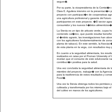
seguro�.
Por su parte, la vicepresidenta de la Comisi�n 
Clara E. Aguilera intervino en la presentaci�n
proyecto con participaci�n de cooperativas ag
una agricultura profesional y garante del futuro
participantes en este proyecto. �El sector agra
consumidor y los nuevos h�bitos alimenticios�
La Stevia es un tipo de arbusto verde, cuyas ho
contenido cal�rico, que puede resultar benefic
el �mbito agrario, las investigaciones han abor
con los agricultores fundamentalmente de zonas t
planta de tabaco). En este sentido, la Asociac
de esta planta en la vega, con resultados muy p
En cuanto a la seguridad alimentaria, los result
realizados en ratas por el Poznan University of 
revelan que el consumo de este edulcorante natu
contribuci�n positiva para la salud.
Una vez concluida la seguridad alimentaria de
miembro del proyecto, trabajar� con la Agenci
para la trasferencia de estos resultados y cons
Food�.
Una vez la Stevia obtenga todos los permisos y
cultivada y transformada por los mismos bajo e
del cultivo en manos de los agricultores.