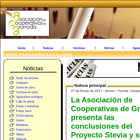
Inicio
Noticias
Servicios
Revista
Agen
Noticias
Todas las noticias
Generales
Aceite de oliva
27 de Enero de 2017 - Sector: - Fuente: Cooper
Aceituna de mesa
Agricultura ecológica
La Asociación de
Caña de azúcar
Frutas y hortalizas
Cooperativas de G
Frutos secos
presenta las
Ovino-caprino
Lácteo
conclusiones del
Herbáceos
Suministros
Proyecto Stevia y 
Tabaco
Vinícola