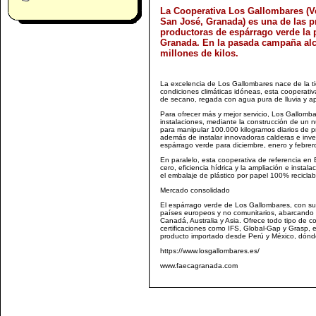
La Cooperativa Los Gallombares (V
San José, Granada) es una de las p
productoras de espárrago verde la 
Granada. En la pasada campaña alc
millones de kilos.
La excelencia de Los Gallombares nace de la ti
condiciones climáticas idóneas, esta cooperativ
de secano, regada con agua pura de lluvia y a
Para ofrecer más y mejor servicio, Los Gallomba
instalaciones, mediante la construcción de u
para manipular 100.000 kilogramos diarios de 
además de instalar innovadoras calderas e inve
espárrago verde para diciembre, enero y febrer
En paralelo, esta cooperativa de referencia en 
cero, eficiencia hídrica y la ampliación e insta
el embalaje de plástico por papel 100% reciclab
Mercado consolidado
El espárrago verde de Los Gallombares, con su
países europeos y no comunitarios, abarcando
Canadá, Australia y Asia. Ofrece todo tipo de 
certificaciones como IFS, Global-Gap y Grasp, e
producto importado desde Perú y México, dónde 
https://www.losgallombares.es/
www.faecagranada.com