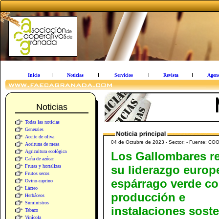
Inicio
Noticias
Servicios
Revista
Agen
Noticias
Todas las noticias
Generales
Aceite de oliva
04 de Octubre de 2023 - Sector: - Fuent
Aceituna de mesa
Agricultura ecológica
Los Gallombares re
Caña de azúcar
Frutas y hortalizas
su liderazgo europ
Frutos secos
espárrago verde c
Ovino-caprino
Lácteo
producción e
Herbáceos
Suministros
instalaciones sost
Tabaco
Vinícola