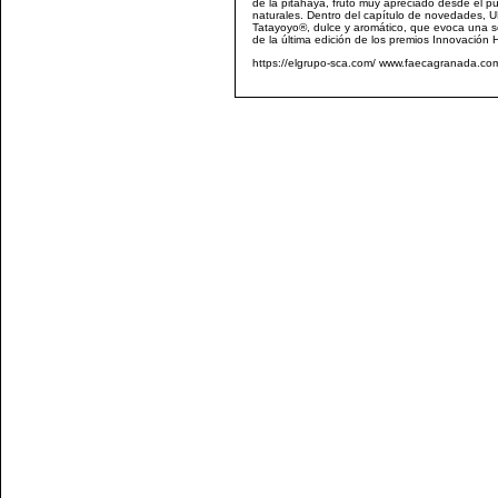
de la pitahaya, fruto muy apreciado desde el pu
naturales. Dentro del capítulo de novedades, 
Tatayoyo®, dulce y aromático, que evoca una se
de la última edición de los premios Innovación
https://elgrupo-sca.com/ www.faecagranada.co