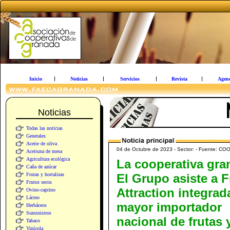
Inicio
Noticias
Servicios
Revista
Agen
Noticias
Todas las noticias
Generales
Aceite de oliva
04 de Octubre de 2023 - Sector: - Fuent
Aceituna de mesa
Agricultura ecológica
La cooperativa gra
Caña de azúcar
Frutas y hortalizas
El Grupo asiste a F
Frutos secos
Attraction integrad
Ovino-caprino
Lácteo
mayor importador
Herbáceos
Suministros
nacional de frutas 
Tabaco
Vinícola