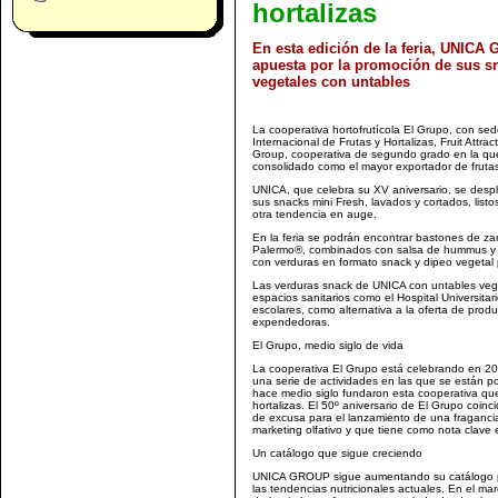
hortalizas
En esta edición de la feria, UNICA
apuesta por la promoción de sus s
vegetales con untables
La cooperativa hortofrutícola El Grupo, con sed
Internacional de Frutas y Hortalizas, Fruit Att
Group, cooperativa de segundo grado en la qu
consolidado como el mayor exportador de frutas
UNICA, que celebra su XV aniversario, se desp
sus snacks mini Fresh, lavados y cortados, list
otra tendencia en auge.
En la feria se podrán encontrar bastones de za
Palermo®, combinados con salsa de hummus y tz
con verduras en formato snack y dipeo vegetal 
Las verduras snack de UNICA con untables veg
espacios sanitarios como el Hospital Universitar
escolares, como alternativa a la oferta de prod
expendedoras.
El Grupo, medio siglo de vida
La cooperativa El Grupo está celebrando en 202
una serie de actividades en las que se están p
hace medio siglo fundaron esta cooperativa que 
hortalizas. El 50º aniversario de El Grupo coin
de excusa para el lanzamiento de una fraganci
marketing olfativo y que tiene como nota clave 
Un catálogo que sigue creciendo
UNICA GROUP sigue aumentando su catálogo pr
las tendencias nutricionales actuales. En el ma