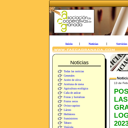
Inicio
Noticias
Servicios
Noticias
Todas las noticias
Generales
Aceite de oliva
13 de Fe
Aceituna de mesa
Agricultura ecológica
POS
Caña de azúcar
Frutas y hortalizas
LAS
Frutos secos
GRA
Ovino-caprino
Lácteo
LOG
Herbáceos
Suministros
202
Tabaco
Vinícola