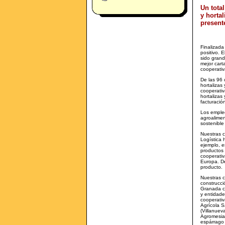
Un total
y horta
presente
Finalizada
positivo. 
sido grand
mejor cart
cooperativ
De las 96 
hortalizas
cooperativ
hortalizas
facturació
Los empleo
agroalimen
sostenible
Nuestras c
Logística
ejemplo, e
productos
cooperati
Europa. D
producto.
Nuestras c
construcci
Granada cu
y entidade
cooperativ
Agrícola S
(Villanue
Agromesia
espárrago 