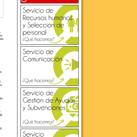
a
su
las
es
t
de
de
e
l)
d,