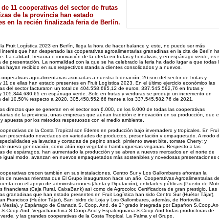
 de 11 cooperativas del sector de frutas
lizas de la provincia han estado
s en la recién finalizada feria de Berlín.
 la Fruit Logística 2023 en Berlín, llega la hora de hacer balance y, este, no puede ser más
El interés que han despertado las cooperativas agroalimentarias granadinas en la cita de Berlín h
e. La calidad, frescura e innovación de la oferta en frutas y hortalizas, y en espárrago verde, es 
a de presentación. La normalidad con la que se ha celebrado la feria ha dado lugar a que todas 
as hayan recibido en sus respectivos stands a clientes consolidados y a nuevos.
cooperativas agroalimentarias asociadas a nuestra federación, 26 son del sector de frutas y
 y 11 de ellas han estado presentes en Fruit Logística 2023. En el último ejercicio económico las
as del sector facturaron un total de 404.558.685,12 de euros, 337.545.582,76 en frutas y
 y 105.344.680,65 en espárrago verde. Solo en frutas y verduras se produjo un incremento en
n del 10,50% respecto a 2020, 305.458.552,66 frente a los 337.545.582,76 de 2021.
s directos que se generan en el sector son 6.000, de los 9.000 de todas las cooperativas
tarias de la provincia, unas empresas que aúnan tradición e innovación en su producción, que 
 y apuesta por los métodos respetuosos con el medio ambiente.
ooperativas de la Costa Tropical son líderes en producción bajo invernadero y tropicales. En Frui
 han presentado novedades en variedades de productos, presentación y empaquetado. A modo 
specialidades ya lavadas y cortadas de pepino snack, pimiento sweet bite, tomate Cherry; y
 de nueva generación, como atún rojo vegetal o hamburguesas veganas. Respecto a las
vas de espárragos, han aumentado la producción y se abren a nuevos mercados en el norte de
e igual modo, avanzan en nuevos empaquetados más sostenibles y novedosas presentaciones 
ooperativas crecen también en sus instalaciones. Centro Sur y Los Gallombares afrontan la
ón de nuevas mientras que El Grupo inauguraron hace un año. Cooperativas Agroalimentarias d
enta con el apoyo de administraciones (Junta y Diputación), entidades públicas (Puerto de Motri
s financieras (Caja Rural, CaixaBank) así como de Agrocolor, Certificadora de gran prestigio. Las
as granadinas que han estado presentes en Fruit Logística han sido Centro Sur (Huétor Tájar),
an Francisco (Huétor Tájar), San Isidro de Loja y Los Gallombares, además, de Hortovilla
va Mesía), y Espárrago de Granada S. Coop. And. de 2º grado integrada por Espafron S.Coop,An
 S.Coop.And, Vegachauchina S.Coop.And y Espalorquiana S.Coop.And todas productoras de
verde, y las grandes cooperativas de la Costa Tropical, La Palma y el Grupo.