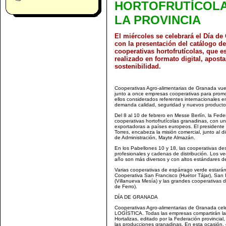
HORTOFRUTÍCOLA
LA PROVINCIA
El miércoles se celebrará el Día de
con la presentación del catálogo de
cooperativas hortofrutícolas, que e
realizado en formato digital, apost
sostenibilidad.
Cooperativas Agro-alimentarias de Granada vuelve
junto a once empresas cooperativas para prom
ellos considerados referentes internacionales e
demanda calidad, seguridad y nuevos producto
Del 8 al 10 de febrero en Messe Berlín, la Fede
cooperativas hortofrutícolas granadinas, con u
exportadoras a países europeos. El presidente
Torres, encabeza la misión comercial, junto al 
de Administración, Mayte Almazán.
En los Pabellones 10 y 18, las cooperativas de
profesionales y cadenas de distribución. Los v
año son más diversos y con altos estándares de
Varias cooperativas de espárrago verde estarán 
Cooperativa San Francisco (Huétor Tájar), San 
(Villanueva Mesía) y las grandes cooperativas d
de Ferro).
DÍA DE GRANADA
Cooperativas Agro-alimentarias de Granada cel
LOGÍSTICA. Todas las empresas compartirán la 
Hortalizas, editado por la Federación provincia
las producciones granadinas. En esta ocasión, 