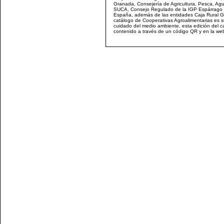
Granada, Consejería de Agricultura, Pesca, Agua 
SUCA, Consejo Regulado de la IGP Espárrago de
España, además de las entidades Caja Rural G
catálogo de Cooperativas Agroalimentarias es su
cuidado del medio ambiente, esta edición del c
contenido a través de un código QR y en la w