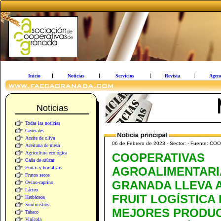
Inicio
Noticias
Servicios
Revista
Agen
Noticias
Todas las noticias
Generales
Aceite de oliva
06 de Febrero de 2023 - Sector: - Fuente
Aceituna de mesa
Agricultura ecológica
COOPERATIVAS
Caña de azúcar
Frutas y hortalizas
AGROALIMENTARI
Frutos secos
GRANADA LLEVA 
Ovino-caprino
Lácteo
FRUIT LOGÍSTICA
Herbáceos
Suministros
MEJORES PRODU
Tabaco
Vinícola