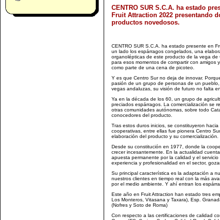
CENTRO SUR S.C.A. ha estado pres
Fruit Attraction 2022 presentando d
productos novedosos.
CENTRO SUR S.C.A. ha estado presente en Fru
un lado los espárragos congelados, una elabor
organolépticas de este producto de la vega de 
para esos momentos de compartir con amigos y f
como parte de una cena de picoteo.
Y es que Centro Sur no deja de innovar. Porque
pasión de un grupo de personas de un pueblo, H
vegas andaluzas, su visión de futuro no falta en
Ya en la década de los 60, un grupo de agricul
preciados espárragos. La comercialización se 
otras comunidades autónomas, sobre todo Cat
conocedores del producto.
Tras estos duros inicios, se constituyeron hac
cooperativas, entre ellas fue pionera Centro Sur 
elaboración del producto y su comercialización.
Desde su constitución en 1977, donde la coop
crecer incesantemente. En la actualidad cuen
apuesta permanente por la calidad y el servic
experiencia y profesionalidad en el sector, goz
Su principal característica es la adaptación 
nuestros clientes en tiempo real con la más avan
por el medio ambiente. Y ahí entran los espárr
Este año en Fruit Attraction han estado tres e
Los Monteros, Vitasana y Taxara), Esp. Granad
(Nofres y Soto de Roma)
Con respecto a las certificaciones de calidad c