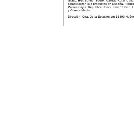
Grasp, IFS, Spring, Sedex, Calidad Rural, Calid
comercializan sus productos en España, Francia, 
Países Bajos, República Checa, Reino Unido, 
y Oriente Medio.
Dirección: Crta. De la Estación s/n 18360 Huéto