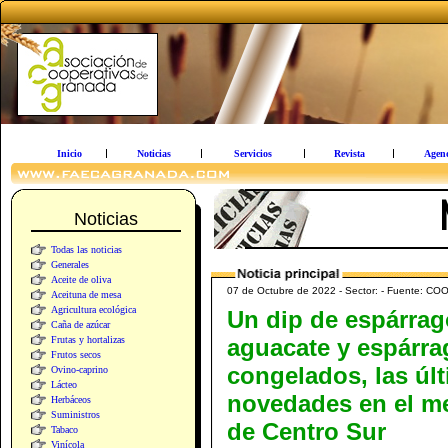
Inicio
Noticias
Servicios
Revista
Agen
Noticias
Todas las noticias
Generales
Aceite de oliva
07 de Octubre de 2022 - Sector: - Fuent
Aceituna de mesa
Agricultura ecológica
Un dip de espárrag
Caña de azúcar
Frutas y hortalizas
aguacate y espárr
Frutos secos
congelados, las úl
Ovino-caprino
Lácteo
novedades en el m
Herbáceos
Suministros
de Centro Sur
Tabaco
Vinícola