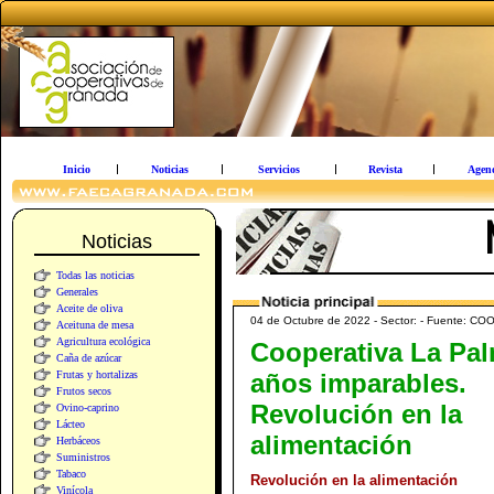
Inicio
Noticias
Servicios
Revista
Agen
Noticias
Todas las noticias
Generales
Aceite de oliva
04 de Octubre de 2022 - Sector: - Fuent
Aceituna de mesa
Agricultura ecológica
Cooperativa La Pal
Caña de azúcar
Frutas y hortalizas
años imparables.
Frutos secos
Revolución en la
Ovino-caprino
Lácteo
alimentación
Herbáceos
Suministros
Tabaco
Revolución en la alimentación
Vinícola