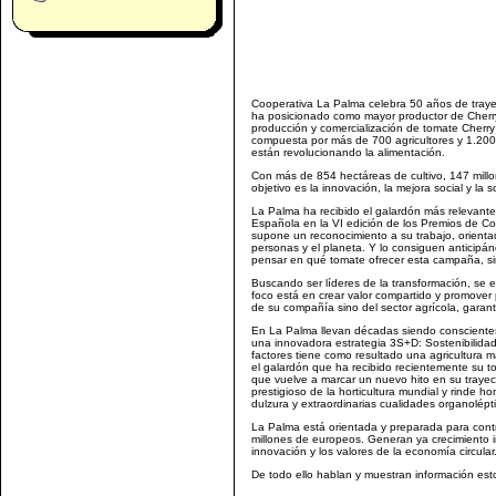
Cooperativa La Palma celebra 50 años de trayec
ha posicionado como mayor productor de Cherry
producción y comercialización de tomate Cherry
compuesta por más de 700 agricultores y 1.200 
están revolucionando la alimentación.
Con más de 854 hectáreas de cultivo, 147 millo
objetivo es la innovación, la mejora social y la s
La Palma ha recibido el galardón más relevante
Española en la VI edición de los Premios de C
supone un reconocimiento a su trabajo, orientado
personas y el planeta. Y lo consiguen anticipá
pensar en qué tomate ofrecer esta campaña, s
Buscando ser líderes de la transformación, se
foco está en crear valor compartido y promover p
de su compañía sino del sector agrícola, garant
En La Palma llevan décadas siendo conscientes 
una innovadora estrategia 3S+D: Sostenibilidad
factores tiene como resultado una agricultura m
el galardón que ha recibido recientemente su t
que vuelve a marcar un nuevo hito en su trayec
prestigioso de la horticultura mundial y rinde 
dulzura y extraordinarias cualidades organolépt
La Palma está orientada y preparada para contr
millones de europeos. Generan ya crecimiento in
innovación y los valores de la economía circular
De todo ello hablan y muestran información estos