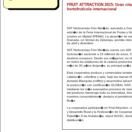
FRUIT ATTRACTION 2015: Gran cita 
hortofrutícola internacional
SAT Hortoventas-Tres Mar�as, asociada a Coope
edici�n de la Feria Internacional de Frutas y Hor
octubre en Madrid (IFEMA). La situaci�n de est
Granada, en Ventas de Zafarraya, permite obten
de abril y diciembre.
SAT Hortoventas-Tres Mar�as cuenta con 400 s
facturaci�n asciende a 23 millones de euros. C
destinos europeos. Desde sus or�genes, en el 
en todos los eslabones de la cadena productiva.
m�s de 30 a�os despu�s, su principal se�a d
Esta cooperativa produce y comercializa tomate, 
calabac�n, cebolleta y apio, bajo las marcas H
(tomate) Blanquita (coliflor) y alcachofina (alc
la producci�n con certificaci�n GLOBAL GAP, H
mediante los m�s avanzados procesos de manip
del producto mantenga toda su intensidad, fre
nuestros consumidores�, destaca el presiden
Ru�z.
La cooperativa participar� en Fruit Attraction
y Desarrollo Rural y la Federaci�n de Cooperat
Pabell�n 9 de Andaluc�a, stand 9C03C, donde 
distribuci�n.