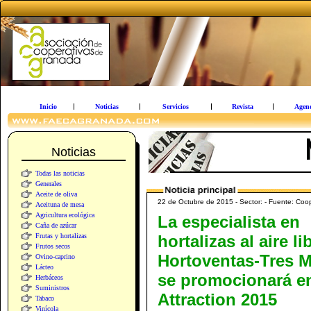
Inicio
Noticias
Servicios
Revista
Agen
Noticias
Todas las noticias
Generales
Aceite de oliva
22 de Octubre de 2015 - Sector: - Fuente: Coo
Aceituna de mesa
Agricultura ecológica
La especialista en
Caña de azúcar
Frutas y hortalizas
hortalizas al aire li
Frutos secos
Hortoventas-Tres M
Ovino-caprino
Lácteo
se promocionará en
Herbáceos
Suministros
Attraction 2015
Tabaco
Vinícola