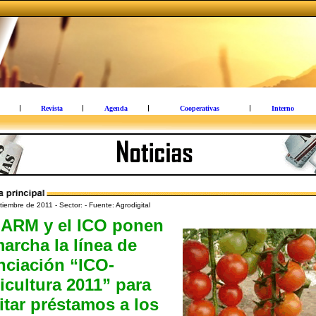
Revista
Agenda
Cooperativas
Interno
iembre de 2011 - Sector: - Fuente: Agrodigital
MARM y el ICO ponen
archa la línea de
nciación “ICO-
icultura 2011” para
litar préstamos a los