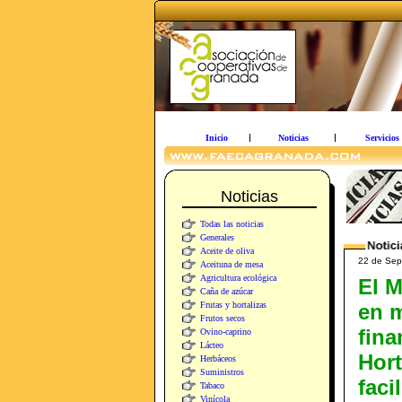
Inicio
Noticias
Servicios
Noticias
Todas las noticias
Generales
Aceite de oliva
22 de Sept
Aceituna de mesa
Agricultura ecológica
El 
Caña de azúcar
Frutas y hortalizas
en m
Frutos secos
fina
Ovino-caprino
Lácteo
Hort
Herbáceos
Suministros
faci
Tabaco
Vinícola