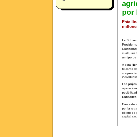
agri
por 
Esta lí
millone
La Subsecr
Presidente
Colaborac
cualquier 
un tipo de
A esta l�n
titulares 
cooperativ
individua
Los pr�st
operacione
posibilida
Entidades
Con esta i
por la ret
objeto de 
capital ci