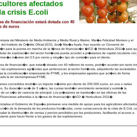
cultores afectados
la crisis E.coli
nea de financiación estará dotada con 40
s de euros
etaria del Ministerio de Medio Ambiente y Medio Rural y Marino, Mar�a Felicidad Montero y el
 del Instituto de Cr�dito Oficial (ICO), Jos� Mar�a Ayala, han suscrito un Convenio de
i�n para la puesta en marcha de la l�nea de financiaci�n �ICO � Horticultura 2011� para q
titular de explotaci�n del sector hort�cola pueda acceder a pr�stamos de capital circulante con
 inter�s m�ximo del 3,5 por ciento y ning�n tipo de comisi�n para el cliente.
ea de financiaci�n, que estar� dotada con 40 millones de euros, podr�n acceder por tanto lo
de las explotaciones agr�colas que pertenezcan al sector hort�cola, adquiriendo las sociedades
as la consideraci�n empresarial de PYME, y los empresarios agrarios que act�en de forma
lizada la de microempresas-PYME.
amos concedidos tendr�n un importe m�ximo por cliente de 200.000 euros, en una o varias
s. Su duraci�n ser� de 3 a�os, las cuotas tendr�n vencimiento semestral y existir� la
d de un a�o de carencia de principal. Los pr�stamos se tramitar�n en las oficinas de las
 Financieras adheridas a la l�nea de financiaci�n �ICO � Horticultura 2011�.
niciativa el Gobierno de Espa�a promueve una medida de apoyo para los agricultores afectado
racci�n de la demanda de los productos hort�colas, como consecuencia de la crisis de E,Coli, c
paliar la disminuci�n de ventas y precios percibidos por los productores, facilitando el acceso a
rculante para hacer frente a los gastos de las explotaciones.