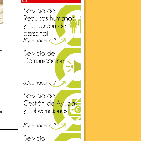
ue
s
s
on