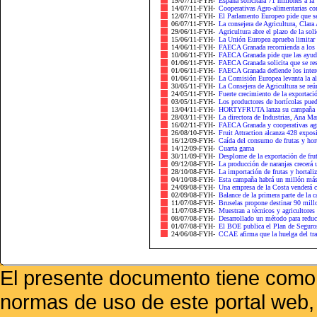
19/07/11-FYH-
España solicitará 71 millones a la 
14/07/11-FYH-
Cooperativas Agro-alimentarias co
12/07/11-FYH-
El Parlamento Europeo pide que se 
06/07/11-FYH-
La consejera de Agricultura, Clara 
29/06/11-FYH-
Agricultura abre el plazo de la sol
15/06/11-FYH-
La Unión Europea aprueba limitar a
14/06/11-FYH-
FAECA Granada recomienda a los ag
10/06/11-FYH-
FAECA Granada pide que las ayudas
01/06/11-FYH-
FAECA Granada solicita que se rest
01/06/11-FYH-
FAECA Granada defiende los intere
01/06/11-FYH-
La Comisión Europea levanta la al
30/05/11-FYH-
La Consejera de Agricultura se reú
24/05/11-FYH-
Fuerte crecimiento de la exportación
03/05/11-FYH-
Los productores de hortícolas puede
13/04/11-FYH-
HORTYFRUTA lanza su campaña de 
28/03/11-FYH-
La directora de Industrias, Ana Ma
16/02/11-FYH-
FAECA Granada y cooperativas agrar
26/08/10-FYH-
Fruit Attraction alcanza 428 exposi
16/12/09-FYH-
Caída del consumo de frutas y hort
14/12/09-FYH-
Cuarta gama
30/11/09-FYH-
Desplome de la exportación de frut
09/12/08-FYH-
La producción de naranjas crecerá
28/10/08-FYH-
La importación de frutas y hortal
04/10/08-FYH-
Esta campaña habrá un millón más d
24/09/08-FYH-
Una empresa de la Costa venderá c
02/09/08-FYH-
Balance de la primera parte de la c
11/07/08-FYH-
Bruselas propone destinar 90 millo
11/07/08-FYH-
Muestran a técnicos y agricultores
08/07/08-FYH-
Desarrollado un método para reduc
01/07/08-FYH-
El BOE publica el Plan de Seguros d
24/06/08-FYH-
CCAE afirma que la huelga del tran
El presente documento tiene como f
normas de uso de este portal web,