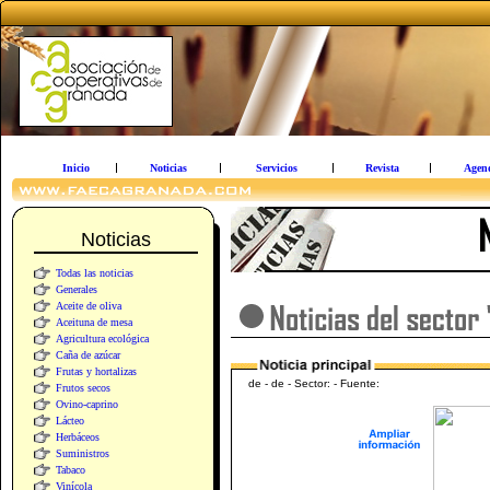
Inicio
Noticias
Servicios
Revista
Agen
Noticias
Todas las noticias
Generales
Aceite de oliva
Aceituna de mesa
Agricultura ecológica
Caña de azúcar
Frutas y hortalizas
de - de - Sector: - Fuente:
Frutos secos
Ovino-caprino
Lácteo
Herbáceos
Suministros
Tabaco
Vinícola