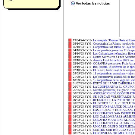
19/04/24-FYH-
La campaña ‘Buenas Hasta el Hues
05/10/23-FYH-
Cooperativa La Palma: revolución a
05/10/23-FYH-
Cooperativa San Isidro de Loja des
04/10/23-FYH-
La cooperativa granadina El Grupo a
04/10/23-FYH-
Los Gallombares refuerza su lidera
03/10/23-FYH-
Centro Sur vuelve a Fruit Attractio
03/10/23-FYH-
Arranca Fruit Attraction 2023, un 
02/10/23-FYH-
COSAFRA presenta en Fruit Attract
02/10/23-FYH-
Bio Procam, el referente de la agri
02/10/23-FYH-
El cultivo tradicional de la cooper
28/09/23-FYH-
11 cooperativas granadinas viajan a
21/09/23-FYH-
Las cooperativas granadinas de frut
18/09/23-FYH-
15 cooperativas de la Vega de Gran
31/07/23-FYH-
ÉXITO DE LA VIII CARRERA 
26/07/23-FYH-
LA COOPERATIVA EL GRUPO
26/06/23-FYH-
Nuestro presidente, Fulgencio Torr
30/03/23-FYH-
ASOCIACION DE COOPERATI
30/03/23-FYH-
SE BUSCAN VOLUNTARIOS PA
09/03/23-FYH-
REUNIÓN DE LA INTERPROFE
20/02/23-FYH-
EL GRUPO S.C.A. CUMPLE 
13/02/23-FYH-
POSITIVO BALANCE DE LAS 
08/02/23-FYH-
LAS FRUTAS Y HORTALIZAS 
08/02/23-FYH-
COOPERATIVA SAN ISIDRO DE
08/02/23-FYH-
LOS GALLOMBARES AUMENTA
08/02/23-FYH-
COSAFRA MANTIENE AL ALZA
08/02/23-FYH-
COOPERATIVA LA PALMA RE
08/02/23-FYH-
UNICA EL GRUPO DESPLIEGA
08/02/23-FYH-
CENTRO SUR IMPULSA SU P
08/02/23-FYH-
HORTOVILLA PROMOCIONA EN