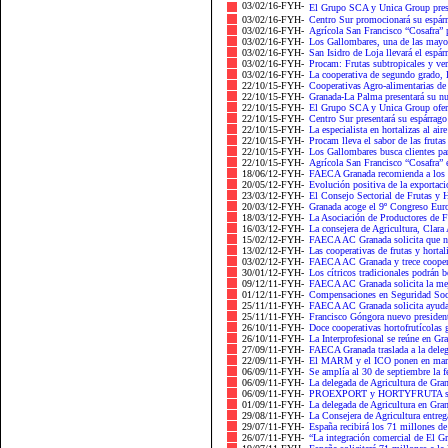
03/02/16-FYH-
El Grupo SCA y Unica Group prese
03/02/16-FYH-
Centro Sur promocionará su espárra
03/02/16-FYH-
Agrícola San Francisco “Cosafra” 
03/02/16-FYH-
Los Gallombares, una de las mayore
03/02/16-FYH-
San Isidro de Loja llevará el espárr
03/02/16-FYH-
Procam: Frutas subtropicales y ver
03/02/16-FYH-
La cooperativa de segundo grado, 
22/10/15-FYH-
Cooperativas Agro-alimentarias de 
22/10/15-FYH-
Granada-La Palma presentará su nue
22/10/15-FYH-
El Grupo SCA y Unica Group oferta
22/10/15-FYH-
Centro Sur presentará su espárrago
22/10/15-FYH-
La especialista en hortalizas al air
22/10/15-FYH-
Procam lleva el sabor de las frutas 
22/10/15-FYH-
Los Gallombares busca clientes pa
22/10/15-FYH-
Agrícola San Francisco “Cosafra” e
18/06/12-FYH-
FAECA Granada recomienda a los ag
20/05/12-FYH-
Evolución positiva de la exportació
23/03/12-FYH-
El Consejo Sectorial de Frutas y H
20/03/12-FYH-
Granada acoge el 9º Congreso Euro
18/03/12-FYH-
La Asociación de Productores de F
16/03/12-FYH-
La consejera de Agricultura, Clara 
15/02/12-FYH-
FAECA AC Granada solicita que no 
13/02/12-FYH-
Las cooperativas de frutas y hortal
03/02/12-FYH-
FAECA AC Granada y trece cooperat
30/01/12-FYH-
Los cítricos tradicionales podrán b
09/12/11-FYH-
FAECA AC Granada solicita la mejo
01/12/11-FYH-
Compensaciones en Seguridad Socia
25/11/11-FYH-
FAECA AC Granada solicita ayudas 
25/11/11-FYH-
Francisco Góngora nuevo preside
26/10/11-FYH-
Doce cooperativas hortofrutícolas g
26/10/11-FYH-
La Interprofesional se reúne en Gra
27/09/11-FYH-
FAECA Granada traslada a la deleg
22/09/11-FYH-
El MARM y el ICO ponen en marcha
06/09/11-FYH-
Se amplía al 30 de septiembre la fe
06/09/11-FYH-
La delegada de Agricultura de Gran
06/09/11-FYH-
PROEXPORT y HORTYFRUTA se alía
01/09/11-FYH-
La delegada de Agricultura en Gran
29/08/11-FYH-
La Consejera de Agricultura entreg
29/07/11-FYH-
España recibirá los 71 millones de 
26/07/11-FYH-
“La integración comercial de El Gr