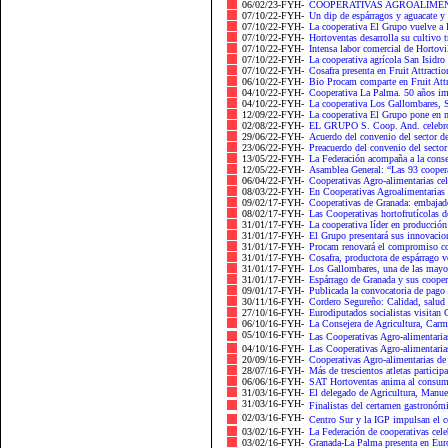
06/02/23-FYH-
COOPERATIVAS AGROALIMENT
07/10/22-FYH-
Un dip de espárragos y aguacate y 
07/10/22-FYH-
La cooperativa El Grupo vuelve a F
07/10/22-FYH-
Hortoventas desarrolla su cultivo t
07/10/22-FYH-
Intensa labor comercial de Hortovi
07/10/22-FYH-
La cooperativa agrícola San Isidro 
07/10/22-FYH-
Cosafra presenta en Fruit Attraction
06/10/22-FYH-
Bio Procam comparte en Fruit Attra
04/10/22-FYH-
Cooperativa La Palma. 50 años imp
04/10/22-FYH-
La cooperativa Los Gallombares, S
12/09/22-FYH-
La cooperativa El Grupo pone en 
02/08/22-FYH-
EL GRUPO S. Coop. And. celebró su
29/06/22-FYH-
Acuerdo del convenio del sector de 
23/06/22-FYH-
Preacuerdo del convenio del sector 
13/05/22-FYH-
La Federación acompaña a la conse
12/05/22-FYH-
Asamblea General: “Las 93 cooperat
06/04/22-FYH-
Cooperativas Agro-alimentarias cel
08/03/22-FYH-
En Cooperativas Agroalimentarias 
09/02/17-FYH-
Cooperativas de Granada: embajador
08/02/17-FYH-
Las Cooperativas hortofrutícolas d
31/01/17-FYH-
La cooperativa líder en producción
31/01/17-FYH-
El Grupo presentará sus innovacion
31/01/17-FYH-
Procam renovará el compromiso con 
31/01/17-FYH-
Cosafra, productora de espárrago ve
31/01/17-FYH-
Los Gallombares, una de las mayor
31/01/17-FYH-
Espárrago de Granada y sus coopera
09/01/17-FYH-
Publicada la convocatoria de pago
30/11/16-FYH-
Cordero Segureño: Calidad, salud y
27/10/16-FYH-
Eurodiputados socialistas visitan 
06/10/16-FYH-
La Consejera de Agricultura, Carme
05/10/16-FYH-
Las Cooperativas Agro-alimentaria
04/10/16-FYH-
Las Cooperativas Agro-alimentarias
20/09/16-FYH-
Cooperativas Agro-alimentarias de 
28/07/16-FYH-
Más de trescientos atletas participa
06/06/16-FYH-
SAT Hortoventas anima al consumo d
31/03/16-FYH-
El delegado de Agricultura, Manuel 
31/03/16-FYH-
Finalistas del certamen gastronóm
02/03/16-FYH-
Centro Sur y la IGP impulsan el 
03/02/16-FYH-
La Federación de cooperativas cele
03/02/16-FYH-
Granada-La Palma presenta en Euro