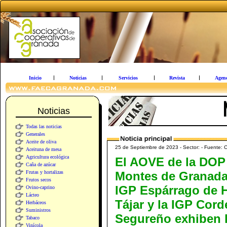
Inicio
Noticias
Servicios
Revista
Agen
Noticias
Todas las noticias
Generales
Aceite de oliva
25 de Septiembre de 2023 - Sector: - Fu
Aceituna de mesa
Agricultura ecológica
El AOVE de la DOP
Caña de azúcar
Frutas y hortalizas
Montes de Granada,
Frutos secos
IGP Espárrago de 
Ovino-caprino
Lácteo
Tájar y la IGP Cord
Herbáceos
Suministros
Segureño exhiben 
Tabaco
Vinícola