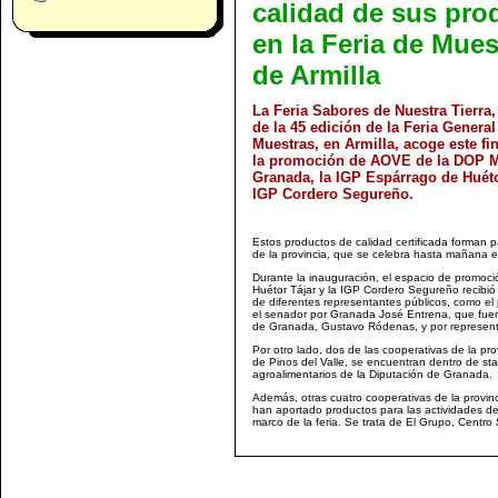
calidad de sus pro
en la Feria de Mues
de Armilla
La Feria Sabores de Nuestra Tierra,
de la 45 edición de la Feria General
Muestras, en Armilla, acoge este f
la promoción de AOVE de la DOP 
Granada, la IGP Espárrago de Huéto
IGP Cordero Segureño.
Estos productos de calidad certificada forman p
de la provincia, que se celebra hasta mañana en
Durante la inauguración, el espacio de promo
Huétor Tájar y la IGP Cordero Segureño recibió
de diferentes representantes públicos, como el
el senador por Granada José Entrena, que fuero
de Granada, Gustavo Ródenas, y por representa
Por otro lado, dos de las cooperativas de la p
de Pinos del Valle, se encuentran dentro de s
agroalimentarios de la Diputación de Granada.
Además, otras cuatro cooperativas de la provin
han aportado productos para las actividades de
marco de la feria. Se trata de El Grupo, Centro