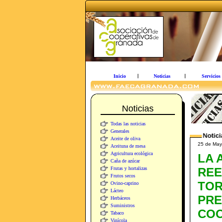
Inicio
Noticias
Servicios
Noticias
Todas las noticias
Generales
Aceite de oliva
25 de Ma
Aceituna de mesa
Agricultura ecológica
LA 
Caña de azúcar
Frutas y hortalizas
REE
Frutos secos
TO
Ovino-caprino
Lácteo
PRE
Herbáceos
Suministros
COO
Tabaco
Vinícola