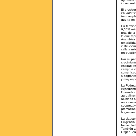
increment
El preside
en valor “
tan compli
guerra en 
En término
6,56% más 
total de l
lo que rep
Asamblea l
rentabilid
institucio
calle a re
producción
Por su par
crecimient
entidad tr
campo e in
comunicaci
Geográfica
y muy espe
La Federac
expedient
Granada c
agroalimen
alumnos co
acciones e
cooperativ
promoción 
la gestió
La clausur
Fulgencio 
Inmaculad
También as
Origen, en