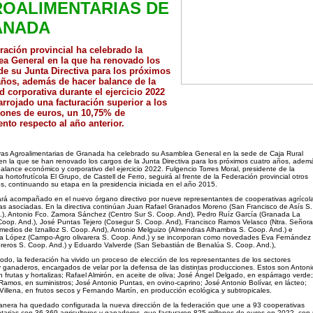
OALIMENTARIAS DE
ANADA
ración provincial ha celebrado la
a General en la que ha renovado los
de su Junta Directiva para los próximos
años, además de hacer balance de la
d corporativa durante el ejercicio 2022
arrojado una facturación superior a los
lones de euros, un 10,75% de
ento respecto al año anterior.
vas Agroalimentarias de Granada ha celebrado su Asamblea General en la sede de Caja Rural
n la que se han renovado los cargos de la Junta Directiva para los próximos cuatro años, adem
alance económico y corporativo del ejercicio 2022. Fulgencio Torres Moral, presidente de la
a hortofrutícola El Grupo, de Castell de Ferro, seguirá al frente de la Federación provincial otros
s, continuando su etapa en la presidencia iniciada en el año 2015.
ará acompañado en el nuevo órgano directivo por nueve representantes de cooperativas agrícol
s asociadas. En la directiva continúan Juan Rafael Granados Moreno (San Francisco de Asís S.
.), Antonio Fco. Zamora Sánchez (Centro Sur S. Coop. And), Pedro Ruíz García (Granada La
oop. And.), José Puntas Tejero (Cosegur S. Coop. And), Francisco Ramos Velasco (Ntra. Señora
edios de Iznalloz S. Coop. And), Antonio Melguizo (Almendras Alhambra S. Coop. And.) e
a López (Campo-Agro olivarera S. Coop. And.) y se incorporan como novedades Eva Fernández
reros S. Coop. And.) y Eduardo Valverde (San Sebastián de Benalúa S. Coop. And.),
odo, la federación ha vivido un proceso de elección de los representantes de los sectores
y ganaderos, encargados de velar por la defensa de las distintas producciones. Estos son Antoni
 frutas y hortalizas; Rafael Almirón, en aceite de oliva; José Ángel Delgado, en espárrago verde;
Ramos, en suministros; José Antonio Puntas, en ovino-caprino; José Antonio Bolívar, en lácteo;
illena, en frutos secos y Fernando Martín, en producción ecológica y subtropicales.
nera ha quedado configurada la nueva dirección de la federación que une a 93 cooperativas
tarias con 36.369 agricultores y ganaderos, que facturaron 825 millones de euros en 2022, con