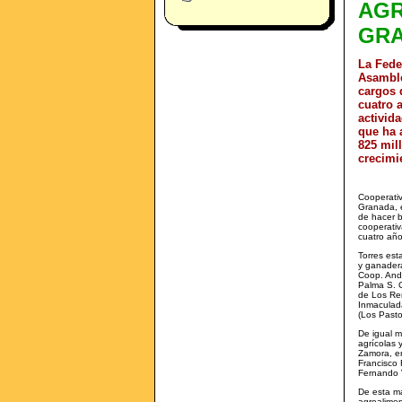
AGR
GR
La Fede
Asamble
cargos 
cuatro 
activida
que ha 
825 mil
crecimi
Cooperati
Granada, e
de hacer b
cooperativ
cuatro año
Torres est
y ganadera
Coop. And
Palma S. C
de Los Rem
Inmaculad
(Los Pasto
De igual m
agrícolas 
Zamora, en
Francisco 
Fernando V
De esta ma
agroalimen