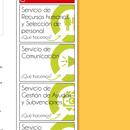
ás
as
o
 un