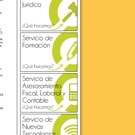
ño
n
22,
la
en
la
n,
es
203
ial