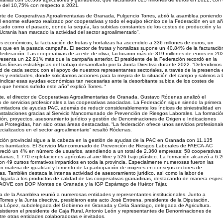
o del 10,75% con respecto a 2021.
nte de Cooperativas Agroalimentarias de Granada, Fulgencio Torres, abrió la asamblea poniendo
el enorme esfuerzo realizado por cooperativas y todo el equipo técnico de la Federación en un a
cado como el pasado, donde la sequía, las subidas constantes de los costes de producción y la
Ucrania han marcado la actividad del sector agroalimentario”.
s económicos, la facturación de frutas y hortalizas ha ascendido a 336 millones de euros, un
que en la pasada campaña. El sector de frutas y hortalizas supone un 40,84% de la facturació
a federación. Las cooperativas de aceite de oliva, facturaron más de 319 millones de euros en 20
resenta un 22,91% más que la campaña anterior. El presidente de la Federación recordó en la
as líneas estratégicas del trabajo desarrollado por la Junta Directiva durante 2022. “Defendimos 
ad de cada sector, con el apoyo de nuestros representantes sectoriales, a través de la presencia 
nes y entidades, donde solicitamos acciones para la mejora de la situación del campo y salimos a 
ivindicar esas ayudas económicas tan necesarias ante la desorbitante subida de los costes de
 que hemos sufrido este año” explicó Torres. “
te, el director de Cooperativas Agroalimentarias de Granada, Gustavo Ródenas analizó el
o de servicios profesionales a las cooperativas asociadas. La Federación sigue siendo la primera
amitadora de ayudas PAC, además de reducir considerablemente los índices de siniestralidad en
stalaciones gracias al Servicio Mancomunado de Prevención de Riesgos Laborales. La formació
ón, proyectos, asesoramiento jurídico y gestión de Denominaciones de Origen e Indicaciones
s Protegidas, han sido otras áreas destacadas. “La federación ofrece unos servicios profesional
cializados en el sector agroalimentario” resaltó Ródenas.
ión provincial sigue a la cabeza en la gestión de ayudas de la PAC en Granada con 11.135
es tramitados. El Servicio Mancomunado de Prevención de Riesgos Laborales de FAECA-AC
reció un 4% en número de usuarios, atendiendo a un total de 2.360 empresas: 58 cooperativas
tarias, 1.770 explotaciones agrícolas al aire libre y 526 bajo plástico. La formación alcanzó a 6.
n 49 cursos formativos impartidos en toda la provincia. Especialmente numerosas fueron las
n materia de igualdad y fomento de la participación de mujeres en consejos rectores de
as. También destaca la intensa actividad de asesoramiento jurídico, así como la labor de
ligada a los productos de calidad de las cooperativas granadinas, destacando de manera espec
n AOVE con DOP Montes de Granada y la IGP Espárrago de Huétor Tájar.
a de la Asamblea reunió a numerosas entidades y representantes institucionales. Junto a
Torres y la Junta directiva, presidieron este acto José Entrena, presidente de la Diputación,
a López, subdelegada del Gobierno en Granada y Celia Santiago, delegada de Agricultura.
istieron el presidente de Caja Rural, Antonio León y representantes de Denominaciones de
tre otras entidades colaboradoras e invitados.