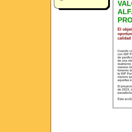
VAL
ALF
PRO
El objet
oportun
calidad
Cuando con
con IGP P
de panific
de una mi
realmente 
manera cla
fomento de
la IGP Pan
manera que
aquellas e
El proyect
de 2023. L
panaderías
Esta acció