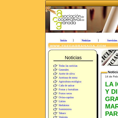
Inicio
Noticias
Servicios
Noticias
Todas las noticias
Generales
Aceite de oliva
14 de Fe
Aceituna de mesa
Agricultura ecológica
LA 
Caña de azúcar
Frutas y hortalizas
Y D
Frutos secos
GRA
Ovino-caprino
Lácteo
MAR
Herbáceos
Suministros
PAR
Tabaco
Vinícola