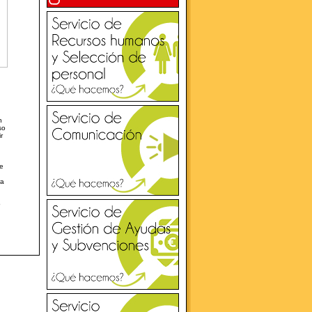
n
so
r
de
ra
o