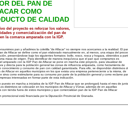
OR DEL PAN DE
ACAR COMO
DUCTO DE CALIDAD
ivo del proyecto es reforzar los valores,
idades y comercialización del pan de
 en la comarca amparada con la IGP.
sumimos pan y añadimos la coletilla “de Alfacar” no siempre nos acercamos a la realidad. El pa
an de Alfacar se define como el pan elaborado manualmente en, al menos, una etapa del proce
ación, presentándose bajo los siguientes formatos: bollo, rosco, rosca y hogaza, obtenidos a parti
sma masa de origen. Para identificar de manera inequívoca que el pan que compramos es
el amparado con la IGP Pan de Alfacar se pone en marcha este proyecto, para visualizar de
ra y directa para la población general las zonas de influencia amparada, como herramienta de
 conocimiento y consumo de pan con calidad garantizada. Para ello, se dispondrán distintivos 
 de Alfacar en aquellos municipios en los que exista una empresa perteneciente a la misma, de
 sirva como estimulante para su consumo por parte de la población general y como reclamo pa
mpresas interesadas en formar parte de esta indicación.
o puesto en marcha a iniciativa de la IGP Pan de Alfacar que se prolongará hasta el mes de juni
os distintivos se colocarán en los municipios de Alfacar y Víznar, además de en aquellas
 con tienda fuera de estos municipios y que comercializan pan de la IGP Pan de Alfacar
n promocional está financiada por la Diputación Provincial de Granada.