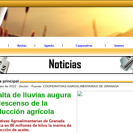
Revista
Agenda
Cooperativas
Interno
osto de 2022 - Sector: - Fuente: COOPERATIVAS AGROALIMENTARIAS DE GRANADA
alta de lluvias augura
descenso de la
ucción agrícola
tivas Agroalimentarias de Granada
ica en 80 millones de kilos la merma de
ucción de aceite.