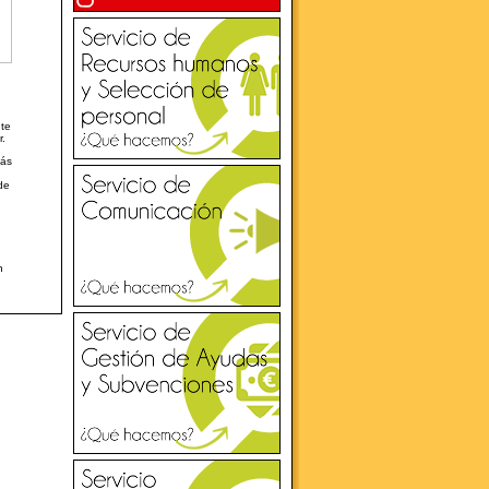
nte
r.
más
de
n