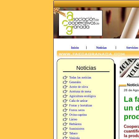
Inicio
Noticias
Servicios
Noticias
Todas las noticias
Generales
Aceite de oliva
26 de Ag
Aceituna de mesa
Agricultura ecológica
La f
Caña de azúcar
Frutas y hortalizas
un 
Frutos secos
prod
Ovino-caprino
Lácteo
Herbáceos
Coopera
Suministros
cuantif
Tabaco
la prod
Vinícola