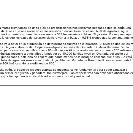
 marzo disfrutamos de unos días de precipitaciones nos relajamos pensando que se abría una
de lluvias que nos aliviarían en los recursos hídricos. Pero no es así. A 23 de agosto el agua
en los pantanos granadinos asciende a 383 hectómetros cúbicos. Si ya esta cifra es preocupa
lo es que los datos de variación siempre van a la baja, un 0,93% menos que la semana anterio
se va a notar en la producción de determinados cultivos de la provincia. El olivar es uno de los 
os. Según el director de Cooperativas Agroalimentarias de Granada, Gustavo Ródenas, “en la
ampaña vamos a cuantificar hasta 80 millones de kilos de aceite menos, con unos 250 millones 
érdidas respecto a otros años”. Alrededor de 40.000 familias viven en Granada del sector del
 algunas zonas, este año se espera que habrá menos de la mitad de cosecha que otros. Se está
 falta de agua, en zonas como Salar, Loja, Alhama, Montefrío e Íllora. Las lluvias en marzo-abril
e 300 l/m2 cuando la media era de 600.
situación, el papel de las cooperativas se presenta como fundamental para poder canalizar el
 un sector, el agrícola y ganadero, tan estratégico. Las cooperativas son entidades afianzadas e
io y que trabajan en la sostenibilidad económica, social y ambiental.