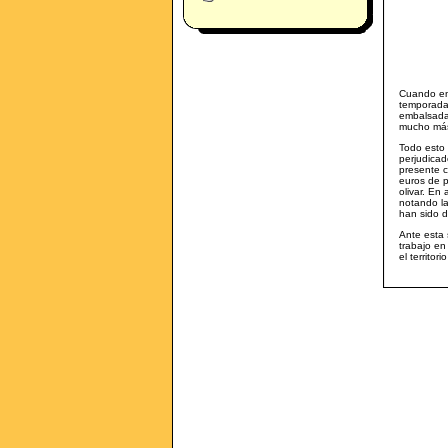
Cuando en
temporada 
embalsada 
mucho más 
Todo esto 
perjudicad
presente c
euros de p
olivar. En
notando la
han sido d
Ante esta 
trabajo en
el territor