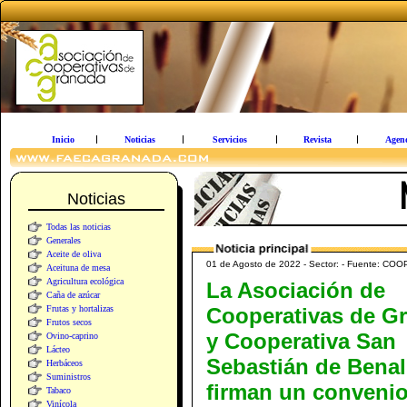
Inicio
Noticias
Servicios
Revista
Agen
Noticias
Todas las noticias
Generales
Aceite de oliva
01 de Agosto de 2022 - Sector: - Fuente
Aceituna de mesa
Agricultura ecológica
La Asociación de
Caña de azúcar
Frutas y hortalizas
Cooperativas de G
Frutos secos
y Cooperativa San
Ovino-caprino
Lácteo
Sebastián de Bena
Herbáceos
Suministros
firman un conveni
Tabaco
Vinícola