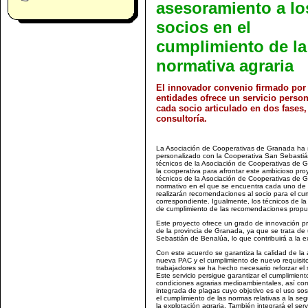
asesoramiento a lo
socios en el
cumplimiento de la
normativa agraria
El innovador convenio firmado po
entidades ofrece un servicio perso
cada socio articulado en dos fases,
consultoría.
La Asociación de Cooperativas de Granada ha 
personalizado con la Cooperativa San Sebastiá
técnicos de la Asociación de Cooperativas de G
la cooperativa para afrontar este ambicioso proy
técnicos de la Asociación de Cooperativas de 
normativo en el que se encuentra cada uno de l
realizarán recomendaciones al socio para el cum
correspondiente. Igualmente, los técnicos de l
de cumplimiento de las recomendaciones propu
Este proyecto ofrece un grado de innovación pr
de la provincia de Granada, ya que se trata de
Sebastián de Benalúa, lo que contribuirá a la e
Con este acuerdo se garantiza la calidad de la 
nueva PAC y el cumplimiento de nuevo requisit
trabajadores se ha hecho necesario reforzar el 
Este servicio persigue garantizar el cumplimien
condiciones agrarias medioambientales, así como
integrada de plagas cuyo objetivo es el uso sost
el cumplimiento de las normas relativas a la se
la explotación agraria. También integrará el ser