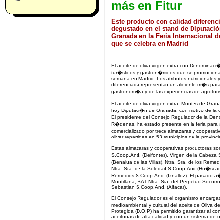
más en Fitur
Este producto con calidad diferenc
degustado en el stand de Diputació
Granada en la Feria Internacional 
que se celebra en Madrid
El aceite de oliva virgen extra con Denominaci
tur�sticos y gastron�micos que se promocionan 
semana en Madrid. Los atributos nutricionales 
diferenciada representan un aliciente m�s para v
gastronom�a y de las experiencias de agroturi
El aceite de oliva virgen extra, Montes de Gra
hoy Diputaci�n de Granada, con motivo de la c
El presidente del Consejo Regulador de la De
R�denas, ha estado presente en la feria para a
comercializado por trece almazaras y coopera
olivar repartidas en 53 municipios de la provinci
Estas almazaras y cooperativas productoras so
S.Coop.And. (Deifontes), Virgen de la Cabeza
(Benalua de las Villas), Ntra. Sra. de los Re
Ntra. Sra. de la Soledad S.Coop.And (Hu�scar), 
Remedios S.Coop.And. (Iznalloz). El pasado a
Montillana, SAT Ntra. Sra. del Perpetuo Socorr
Sebastian S.Coop.And. (Alfacar).
El Consejo Regulador es el organismo encargad
medioambiental y cultural del aceite de Oliva d
Protegida (D.O.P) ha permitido garantizar al co
aceitunas de alta calidad y con un sistema de u