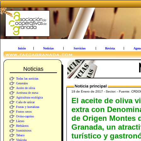
Inicio
Noticias
Servicios
Revista
Agen
Noticias
Todas las noticias
Generales
Aceite de oliva
19 de Enero de 2017 - Sector: - Fuente: CRD
Aceituna de mesa
Agricultura ecológica
El aceite de oliva v
Caña de azúcar
Frutas y hortalizas
extra con Denomin
Frutos secos
de Origen Montes 
Ovino-caprino
Lácteo
Granada, un atract
Herbáceos
Suministros
turístico y gastro
Tabaco
Vinícola