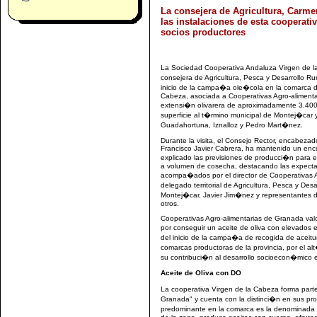
La consejera de Agricultura, Carmen
las instalaciones de esta cooperati
socios productores
La Sociedad Cooperativa Andaluza Virgen de la 
consejera de Agricultura, Pesca y Desarrollo R
inicio de la campa�a ole�cola en la comarca d
Cabeza, asociada a Cooperativas Agro-alimenta
extensi�n olivarera de aproximadamente 3.40
superficie al t�rmino municipal de Montej�car
Guadahortuna, Iznalloz y Pedro Mart�nez.
Durante la visita, el Consejo Rector, encabeza
Francisco Javier Cabrera, ha mantenido un encue
explicado las previsiones de producci�n para e
a volumen de cosecha, destacando las expectat
acompa�ados por el director de Cooperativas 
delegado territorial de Agricultura, Pesca y De
Montej�car, Javier Jim�nez y representantes 
otros.
Cooperativas Agro-alimentarias de Granada valo
por conseguir un aceite de oliva con elevados 
del inicio de la campa�a de recogida de aceitu
comarcas productoras de la provincia, por el a
su contribuci�n al desarrollo socioecon�mico e
Aceite de Oliva con DO
La cooperativa Virgen de la Cabeza forma par
Granada" y cuenta con la distinci�n en sus pro
predominante en la comarca es la denominada 