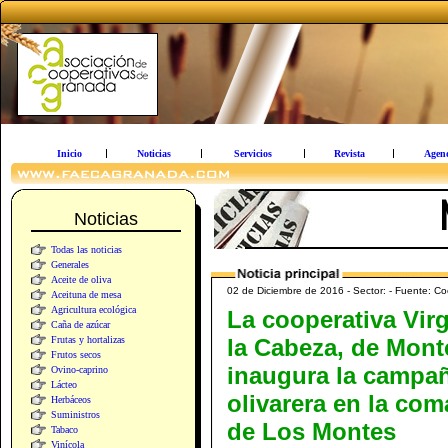
Inicio
Noticias
Servicios
Revista
Agen
Noticias
Todas las noticias
Generales
Aceite de oliva
02 de Diciembre de 2016 - Sector: - Fuente: Co
Aceituna de mesa
Agricultura ecológica
La cooperativa Vir
Caña de azúcar
Frutas y hortalizas
la Cabeza, de Monte
Frutos secos
inaugura la campa
Ovino-caprino
Lácteo
olivarera en la com
Herbáceos
Suministros
de Los Montes
Tabaco
Vinícola