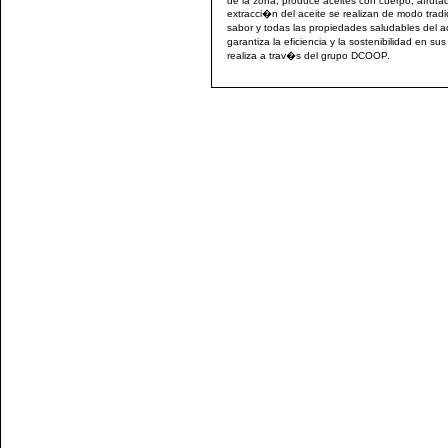
de la zona, produce aceites con cuerpo, afrut
extracci�n del aceite se realizan de modo tradi
sabor y todas las propiedades saludables del a
garantiza la eficiencia y la sostenibilidad en s
realiza a trav�s del grupo DCOOP.