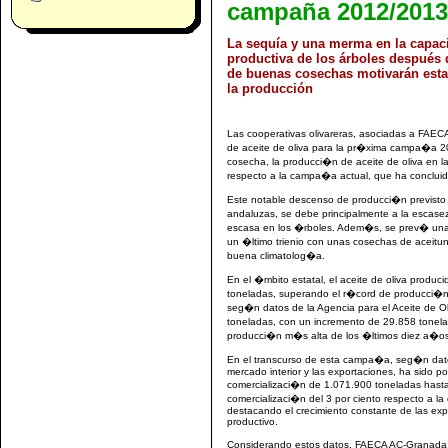
campaña 2012/2013
La sequía y una merma en la capac
productiva de los árboles después 
de buenas cosechas motivarán esta
la producción
Las cooperativas olivareras, asociadas a FAE
de aceite de oliva para la pr�xima campa�a 
cosecha, la producci�n de aceite de oliva en 
respecto a la campa�a actual, que ha concluid
Este notable descenso de producci�n previsto
andaluzas, se debe principalmente a la escase
escasa en los �rboles. Adem�s, se prev� una
un �ltimo trienio con unas cosechas de acei
buena climatolog�a.
En el �mbito estatal, el aceite de oliva prod
toneladas, superando el r�cord de producci�n 
seg�n datos de la Agencia para el Aceite de O
toneladas, con un incremento de 29.858 tonel
producci�n m�s alta de los �ltimos diez a�os
En el transcurso de esta campa�a, seg�n datos
mercado interior y las exportaciones, ha sido 
comercializaci�n de 1.071.900 toneladas hasta
comercializaci�n del 3 por ciento respecto a l
destacando el crecimiento constante de las exp
productivo.
Considerando estos datos, FAECA AC-Granada 