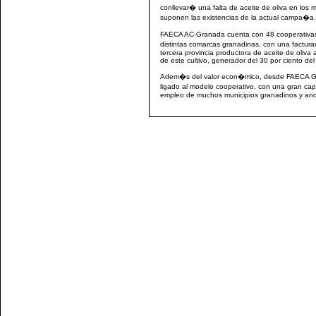
conllevar� una falta de aceite de oliva en lo
suponen las existencias de la actual campa�a.
FAECA AC-Granada cuenta con 48 cooperativas 
distintas comarcas granadinas, con una factura
tercera provincia productora de aceite de oliva
de este cultivo, generador del 30 por ciento del
Adem�s del valor econ�mico, desde FAECA Grana
ligado al modelo cooperativo, con una gran cap
empleo de muchos municipios granadinos y and