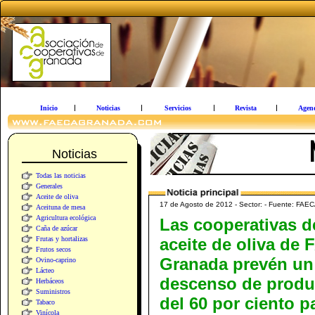
Inicio
Noticias
Servicios
Revista
Agen
Noticias
Todas las noticias
Generales
Aceite de oliva
17 de Agosto de 2012 - Sector: - Fuente: FAE
Aceituna de mesa
Agricultura ecológica
Las cooperativas d
Caña de azúcar
Frutas y hortalizas
aceite de oliva de
Frutos secos
Granada prevén un
Ovino-caprino
Lácteo
descenso de produ
Herbáceos
Suministros
del 60 por ciento pa
Tabaco
Vinícola