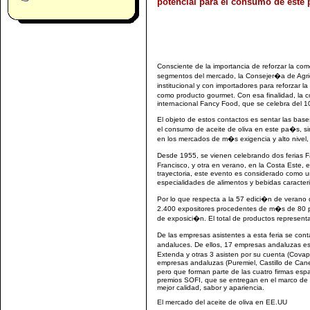
potencial para el consumo de este 
Consciente de la importancia de reforzar la co
segmentos del mercado, la Consejer�a de Agricu
institucional y con importadores para reforzar 
como producto gourmet. Con esa finalidad, la con
internacional Fancy Food, que se celebra del 10
El objeto de estos contactos es sentar las bas
el consumo de aceite de oliva en este pa�s, s
en los mercados de m�s exigencia y alto nivel,
Desde 1955, se vienen celebrando dos ferias 
Francisco, y otra en verano, en la Costa Este,
trayectoria, este evento es considerado como 
especialidades de alimentos y bebidas caracteri
Por lo que respecta a la 57 edici�n de verano 
2.400 expositores procedentes de m�s de 80
de exposici�n. El total de productos represen
De las empresas asistentes a esta feria se con
andaluces. De ellos, 17 empresas andaluzas e
Extenda y otras 3 asisten por su cuenta (Cov
empresas andaluzas (Puremiel, Castillo de Can
pero que forman parte de las cuatro firmas espa
premios SOFI, que se entregan en el marco de e
mejor calidad, sabor y apariencia.
El mercado del aceite de oliva en EE.UU