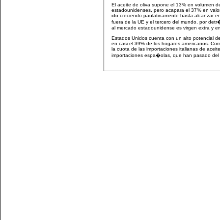
El aceite de oliva supone el 13% en volumen 
estadounidenses, pero acapara el 37% en valo
ido creciendo paulatinamente hasta alcanzar en
fuera de la UE y el tercero del mundo, por detr
al mercado estadounidense es virgen extra y e
Estados Unidos cuenta con un alto potencial de
en casi el 39% de los hogares americanos. Com
la cuota de las importaciones italianas de aceit
importaciones espa�olas, que han pasado del