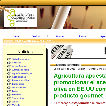
Inicio
Noticias
Servicios
Revista
Agen
Noticias
Todas las noticias
Generales
Aceite de oliva
08 de Julio de 2011 - Sector: - Fuente: Consejer
Aceituna de mesa
Agricultura ecológica
Agricultura apuest
Caña de azúcar
Frutas y hortalizas
promocionar el ace
Frutos secos
oliva en EE.UU co
Ovino-caprino
Lácteo
producto gourmet
Herbáceos
Suministros
Tabaco
El mercado estadounidense cuenta 
Vinícola