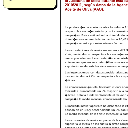
la Aceituna de Mesa durante esta 
2010/2011, según datos de la Agenci
Aceite de Oliva (AAO).
La producci�n de aceite de oliva ha sido de 
respecto la campa�a anterior y un incremento 
campa�as. Esta cantidad se ha obtenido de la
obteni�ndose un rendimiento medio de 20,43%,
campa�a anterior por estas mismas fechas.
Las exportaciones de aceite ascienden a 471.3
abril-, creciendo con respecto a la campa�a an
cuatro precedentes. La exportaci�n acumulada
anterior, aunque en los cuatro �ltimos meses 
exportaciones durante los siete meses de cam
Las importaciones -con datos provisionales para
descendiendo un 29% con respecto a la campa
�ltimas.
La comercializaci�n total (mercado interior a
toneladas, aumentando un 9% respecto a la ca
�ltimas, debido fundamentalmente al elevado v
campa�a la media mensual comercializada ha 
El mercado interior aparente ha alcanzado la c
pasada en un 1% y descendiendo un 2% con re
La media mensual de los siete meses de la ca
Las existencias de aceite en poder de las alm
superior a la media de las cuatro �ltimas cam
anterior. Las existencias en envasadoras, refi