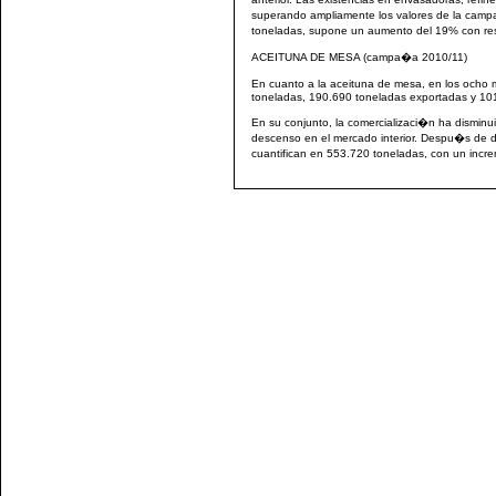
superando ampliamente los valores de la camp
toneladas, supone un aumento del 19% con res
ACEITUNA DE MESA (campa�a 2010/11)
En cuanto a la aceituna de mesa, en los och
toneladas, 190.690 toneladas exportadas y 101.
En su conjunto, la comercializaci�n ha dismin
descenso en el mercado interior. Despu�s de dic
cuantifican en 553.720 toneladas, con un inc