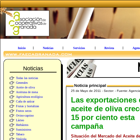
Inicio
Noticias
Servicios
Revista
Agen
Noticias
Todas las noticias
Generales
Aceite de oliva
25 de Mayo de 2011 - Sector: - Fuente: Agencia
Aceituna de mesa
Agricultura ecológica
Las exportaciones 
Caña de azúcar
Frutas y hortalizas
aceite de oliva cre
Frutos secos
15 por ciento esta
Ovino-caprino
Lácteo
campaña
Herbáceos
Suministros
Tabaco
Situación del Mercado del Aceite de
Vinícola