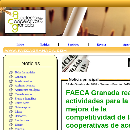
Inicio
Noticias
Servicios
Revista
Agen
Noticias
Todas las noticias
Generales
Aceite de oliva
09 de Octubre de 2009 - Sector: - Fuente: FA
Aceituna de mesa
Agricultura ecológica
FAECA Granada rea
Caña de azúcar
Frutas y hortalizas
actividades para la
Frutos secos
mejora de la
Ovino-caprino
Lácteo
competitividad de 
Herbáceos
Suministros
cooperativas de ac
Tabaco
Vinícola