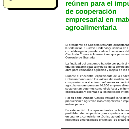
reúnen para el imp
de cooperación
empresarial en mat
agroalimentaria
El presidente de Cooperativas Agro-alimentaria
la federación, Gustavo Ródenas y Cámara de 
con el delegado presidencial de Inversiones de
Círculo de Comercio Internacional que promu
Comercio de Granada.
La finalidad del encuentro ha sido compartir sin
futuras encaminadas al impulso de la competit
obra para campañas agrícolas y mejora de los 
Durante el encuentro, el presidente de la Feder
Gobierno hondureño los valores del modelo coop
compromiso con el entorno refuerzan su crecim
agricultores que generan 40.000 empleos direct
sectores tan potentes como el oleícola y el hor
especializada y orientada a los mercados intern
Por su parte, Arnaldo Castillo trasladó la volun
producciones agrícolas más competitivas e imp
ambos países.
En este sentido, los representantes de la fede
posibilidad de compartir la gran experiencia qu
en cuanto a conocimiento técnico agronómico y 
relaciones empresariales eficientes. Se creará