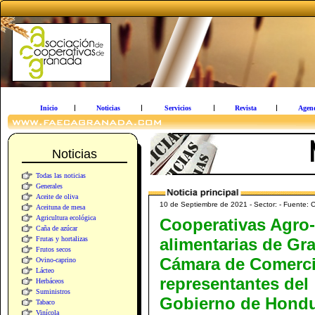
Inicio
Noticias
Servicios
Revista
Agen
Noticias
Todas las noticias
Generales
Aceite de oliva
10 de Septiembre de 2021 - Sector: - Fuente: 
Aceituna de mesa
Agricultura ecológica
Cooperativas Agro-
Caña de azúcar
Frutas y hortalizas
alimentarias de Gr
Frutos secos
Cámara de Comerci
Ovino-caprino
Lácteo
representantes del
Herbáceos
Suministros
Gobierno de Hondu
Tabaco
Vinícola