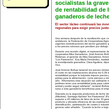
socialistas la grave
de rentabilidad de 
ganaderos de lech
El sector lácteo continuará las mov
regionales para exigir precios justo
Una semana después de la movilización que con
andaluces, la Federación de Cooperativas Agro-
urgentes reivindicaciones del sector ganadero q
a los precios ruinosos que perciben por debajo
Durante una reunión digital, el representante de
cooperativa Alba Ganaderos, José Antonio Bolí
Ródenas; el gerente de Alba Ganaderos, Antoni
“Los Pastoreros”, Eva María Fernández, trasladó
la eurodiputada granadina, Clara Aguilera, dip
Vico.
José Antonio Bolívar lamentó los precios mínimo
el coste en las explotaciones alcanza los 0,39 e
rentabilidad porque la industria impone precios
primas para la alimentación, como piensos y ot
año. “Afrontamos esta situación tan asfixiante 
pedimos tener una rentabilidad justa para cubri
animal y poder seguir adelante”, reclamó Bolívar
ruina a esta ganadería beneficiosa para el emple
Granada es la segunda productora de leche de
(Albolote), Santiago Apóstol “los Pastoreros” 
superior a 45 millones de litros de leche. El g
producto y elevada eficiencia de las explotacio
diversificación, optimización de costes e industr
generar valor añadido. “Cuando la leche a bajo