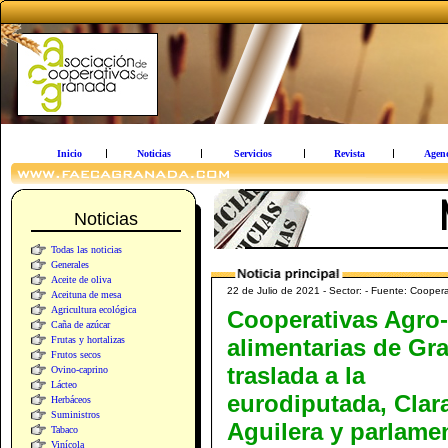
Inicio
Noticias
Servicios
Revista
Agen
Noticias
Todas las noticias
Generales
Aceite de oliva
22 de Julio de 2021 - Sector: - Fuente: Cooper
Aceituna de mesa
Agricultura ecológica
Cooperativas Agro-
Caña de azúcar
Frutas y hortalizas
alimentarias de Gr
Frutos secos
traslada a la
Ovino-caprino
Lácteo
eurodiputada, Clar
Herbáceos
Suministros
Aguilera y parlame
Tabaco
Vinícola