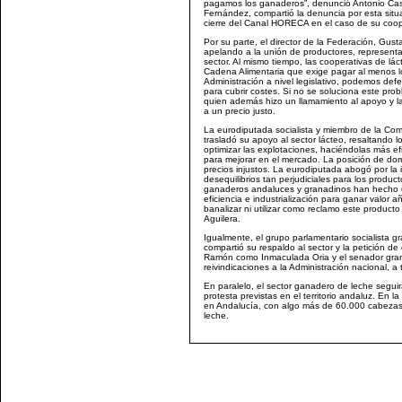
pagamos los ganaderos”, denunció Antonio Casa
Fernández, compartió la denuncia por esta situa
cierre del Canal HORECA en el caso de su coop
Por su parte, el director de la Federación, Gust
apelando a la unión de productores, representan
sector. Al mismo tiempo, las cooperativas de lác
Cadena Alimentaria que exige pagar al menos lo
Administración a nivel legislativo, podemos defe
para cubrir costes. Si no se soluciona este pro
quien además hizo un llamamiento al apoyo y l
a un precio justo.
La eurodiputada socialista y miembro de la Comi
trasladó su apoyo al sector lácteo, resaltando 
optimizar las explotaciones, haciéndolas más e
para mejorar en el mercado. La posición de domi
precios injustos. La eurodiputada abogó por la i
desequilibrios tan perjudiciales para los produc
ganaderos andaluces y granadinos han hecho un
eficiencia e industrialización para ganar valor
banalizar ni utilizar como reclamo este product
Aguilera.
Igualmente, el grupo parlamentario socialista 
compartió su respaldo al sector y la petición de 
Ramón como Inmaculada Oria y el senador grana
reivindicaciones a la Administración nacional, a
En paralelo, el sector ganadero de leche seguir
protesta previstas en el territorio andaluz. En
en Andalucía, con algo más de 60.000 cabeza
leche.