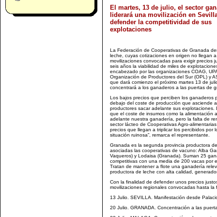
El martes, 13 de julio, el sector ga
liderará una movilización en Sevill
defender la competitividad de sus
explotaciones
La Federación de Cooperativas de Granada denu
leche, cuyas cotizaciones en origen no llegan a 
movilizaciones convocadas para exigir precios 
seis años la viabilidad de miles de explotacion
encabezado por las organizaciones COAG, UPA y
Organización de Productores del Sur (OPL) y A
que dará comienzo el próximo martes 13 de juli
concentrará a los ganaderos a las puertas de g
Los bajos precios que perciben los ganaderos p
debajo del coste de producción que asciende a 0
productores sacar adelante sus explotaciones. 
que el coste de insumos como la alimentación a
adelante nuestra ganadería, pero la falta de re
sector lácteo de Cooperativas Agro-alimentarias
precios que llegan a triplicar los percibidos po
situación ruinosa”, remarca el representante.
Granada es la segunda provincia productora de 
asociadas las cooperativas de vacuno: Alba Gan
Vaqueros) y Lodaisa (Granada). Suman 25 gana
competitivas con una media de 200 vacas por ex
Tratan de mantener a flote una ganadería releva
productora de leche con alta calidad, generad
Con la finalidad de defender unos precios justo
movilizaciones regionales convocadas hasta la 
13 Julio. SEVILLA. Manifestación desde Palac
20 Julio. GRANADA. Concentración a las puerta