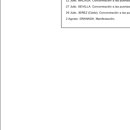
22 Julio. MALAGA. Concentración a las puertas 
27 Julio. SEVILLA. Concentración a las puertas
29 Julio. JEREZ (Cádiz). Concentración a las pu
2 Agosto. GRANADA. Manifestación.