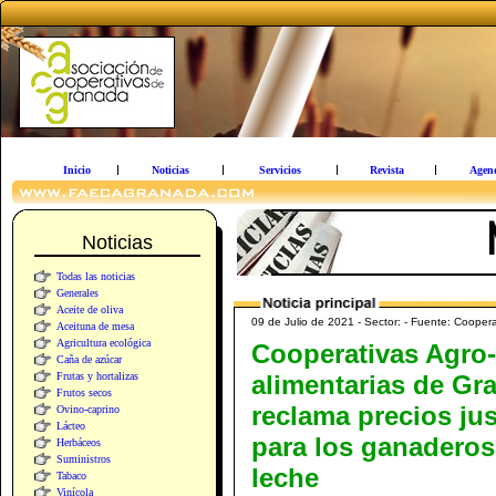
Inicio
Noticias
Servicios
Revista
Agen
Noticias
Todas las noticias
Generales
Aceite de oliva
09 de Julio de 2021 - Sector: - Fuente: Cooper
Aceituna de mesa
Agricultura ecológica
Cooperativas Agro-
Caña de azúcar
Frutas y hortalizas
alimentarias de Gr
Frutos secos
reclama precios ju
Ovino-caprino
Lácteo
para los ganaderos
Herbáceos
Suministros
leche
Tabaco
Vinícola