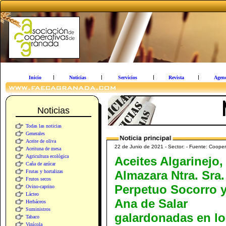
Inicio
Noticias
Servicios
Revista
Agen
Noticias
Todas las noticias
Generales
Aceite de oliva
22 de Junio de 2021 - Sector: - Fuente: Cooper
Aceituna de mesa
Agricultura ecológica
Aceites Algarinejo,
Caña de azúcar
Frutas y hortalizas
Almazara Ntra. Sra.
Frutos secos
Perpetuo Socorro 
Ovino-caprino
Lácteo
Ana de Salar
Herbáceos
Suministros
galardonadas en lo
Tabaco
Vinícola