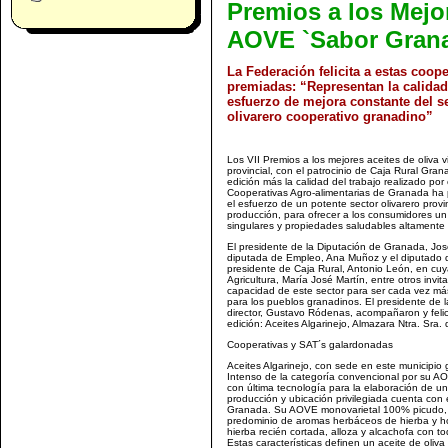
Premios a los Mejo
AOVE `Sabor Gran
La Federación felicita a estas coope
premiadas: “Representan la calidad
esfuerzo de mejora constante del s
olivarero cooperativo granadino”
Los VII Premios a los mejores aceites de oliva 
provincial, con el patrocinio de Caja Rural Gra
edición más la calidad del trabajo realizado po
Cooperativas Agro-alimentarias de Granada ha 
el esfuerzo de un potente sector olivarero provi
producción, para ofrecer a los consumidores u
singulares y propiedades saludables altamente 
El presidente de la Diputación de Granada, Jo
diputada de Empleo, Ana Muñoz y el diputado d
presidente de Caja Rural, Antonio León, en cuya
Agricultura, María José Martín, entre otros invita
capacidad de este sector para ser cada vez más
para los pueblos granadinos. El presidente de l
director, Gustavo Ródenas, acompañaron y felic
edición: Aceites Algarinejo, Almazara Ntra. Sra
Cooperativas y SAT´s galardonadas
Aceites Algarinejo, con sede en este municipio
Intenso de la categoría convencional por su 
con última tecnología para la elaboración de u
producción y ubicación privilegiada cuenta con
Granada. Su AOVE monovarietal 100% picudo, 
predominio de aromas herbáceos de hierba y hoj
hierba recién cortada, alloza y alcachofa con 
Estas características definen un aceite de oliv