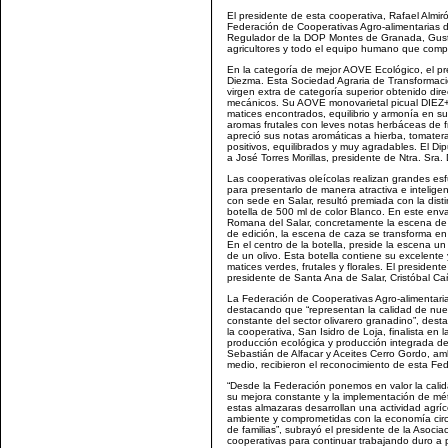
El presidente de esta cooperativa, Rafael Almi
Federación de Cooperativas Agro-alimentarias d
Regulador de la DOP Montes de Granada, Gusta
agricultores y todo el equipo humano que compo
En la categoría de mejor AOVE Ecológico, el pr
Diezma. Esta Sociedad Agraria de Transformació
virgen extra de categoría superior obtenido di
mecánicos. Su AOVE monovarietal picual DIEZ+E
matices encontrados, equilibrio y armonía en s
aromas frutales con leves notas herbáceas de f
apreció sus notas aromáticas a hierba, tomater
positivos, equilibrados y muy agradables. El D
a José Torres Morillas, presidente de Ntra. Sra.
Las cooperativas oleícolas realizan grandes es
para presentarlo de manera atractiva e intelige
con sede en Salar, resultó premiada con la dist
botella de 500 ml de color Blanco. En este env
Romana del Salar, concretamente la escena de 
de edición, la escena de caza se transforma en
En el centro de la botella, preside la escena u
de un olivo. Esta botella contiene su excelente
matices verdes, frutales y florales. El president
presidente de Santa Ana de Salar, Cristóbal C
La Federación de Cooperativas Agro-alimentaria
destacando que “representan la calidad de nuest
constante del sector olivarero granadino”, dest
la cooperativa, San Isidro de Loja, finalista en
producción ecológica y producción integrada d
Sebastián de Alfacar y Aceites Cerro Gordo, am
medio, recibieron el reconocimiento de esta Fe
“Desde la Federación ponemos en valor la calid
su mejora constante y la implementación de mé
estas almazaras desarrollan una actividad agrí
ambiente y comprometidas con la economía circ
de familias”, subrayó el presidente de la Asocia
cooperativas para continuar trabajando duro a 