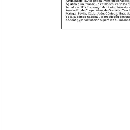
Actualmente, la Asociación Interprofesional del
Aglutina a un total de 27 entidades, entre l
Andalucía, IGP Espárrago de Huétor Tájar, Aso
Asociación de Cooperativas de Granada. Tamb
Málaga, Sevilla, Cádiz, Jaén, Córdoba, Guadal
de la superficie nacional), la producción conj
nacional) y la facturación supera los 59 millone