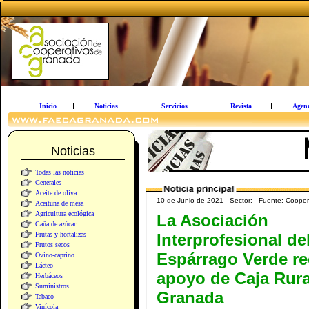
Inicio
Noticias
Servicios
Revista
Agen
Noticias
Todas las noticias
Generales
Aceite de oliva
10 de Junio de 2021 - Sector: - Fuente: Cooper
Aceituna de mesa
Agricultura ecológica
La Asociación
Caña de azúcar
Frutas y hortalizas
Interprofesional de
Frutos secos
Espárrago Verde re
Ovino-caprino
Lácteo
apoyo de Caja Rura
Herbáceos
Suministros
Granada
Tabaco
Vinícola