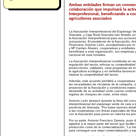
Ambas entidades firman un conven
colaboración que impulsará la activ
Interprofesional, beneficiando a co
agricultores asociados
La Asociación Interprofesional del Espárrago V
Granada, y Caja Rural Granada han firmado un 
la Asociación Interprofesional para sus accion
actuaciones. El presidente de la Asociación, An
Financiera, Antonio León, acompañados por el d
y Mª Carmen Álvarez, cooperativas y entidades 
beneficiará a esta organización, sus empresas 
nacional de esta hortaliza.
La Asociación interprofesional constituida en s
regulación del sector, reforzar su competitivid
producciones, calidades, crear programas de in
la agricultura ecológica y en definitiva favorec
mejorar la competitividad del sector.
Además, este acuerdo permitirá a cooperativas y 
las necesidades de circulante de la campaña, 
proyectos de la Asociación y condiciones especi
desarrollo de su actividad como cuenta corrient
ingreso de cheques sin coste, entre otras.
Antonio León destacó durante la firma del conve
interprofesional del espárrago verde de cara a 
provincia de Granada. “Por estas razones desd
a las cooperativas con líneas especiales de fi
con la Asociación para poner en marcha los pro
Por su parte, Antonio Francisco Zamora, puso d
aglutine a la mayor parte del sector que facilit
producción como de la comercialización. “La Inte
para conseguir una mejor comercialización y equi