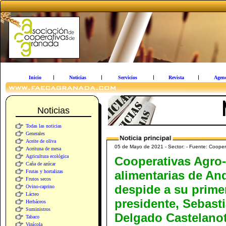
Inicio
Noticias
Servicios
Revista
Agen
Noticias
Todas las noticias
Generales
Aceite de oliva
05 de Mayo de 2021 - Sector: - Fuente: Cooper
Aceituna de mesa
Agricultura ecológica
Cooperativas Agro-
Caña de azúcar
Frutas y hortalizas
alimentarias de An
Frutos secos
despide a su prime
Ovino-caprino
Lácteo
presidente, Sebast
Herbáceos
Suministros
Delgado Castelanot
Tabaco
Vinícola