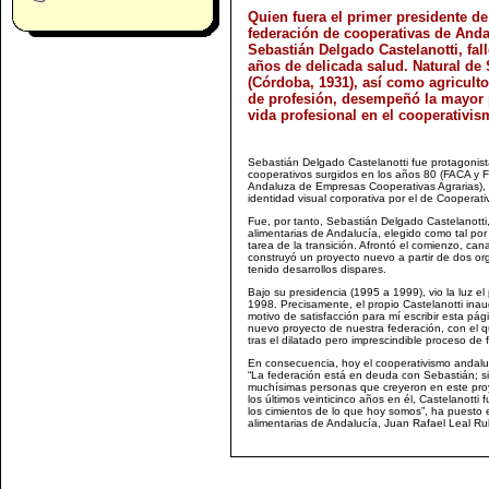
Quien fuera el primer presidente de
federación de cooperativas de Anda
Sebastián Delgado Castelanotti, fall
años de delicada salud. Natural de 
(Córdoba, 1931), así como agriculto
de profesión, desempeñó la mayor 
vida profesional en el cooperativis
Sebastián Delgado Castelanotti fue protagonist
cooperativos surgidos en los años 80 (FACA y
Andaluza de Empresas Cooperativas Agrarias), l
identidad visual corporativa por el de Cooperat
Fue, por tanto, Sebastián Delgado Castelanotti,
alimentarias de Andalucía, elegido como tal por s
tarea de la transición. Afrontó el comienzo, can
construyó un proyecto nuevo a partir de dos or
tenido desarrollos dispares.
Bajo su presidencia (1995 a 1999), vio la luz el
1998. Precisamente, el propio Castelanotti inau
motivo de satisfacción para mí escribir esta pá
nuevo proyecto de nuestra federación, con el 
tras el dilatado pero imprescindible proceso de f
En consecuencia, hoy el cooperativismo andaluz
“La federación está en deuda con Sebastián; si
muchísimas personas que creyeron en este proy
los últimos veinticinco años en él, Castelanott
los cimientos de lo que hoy somos”, ha puesto e
alimentarias de Andalucía, Juan Rafael Leal Ru