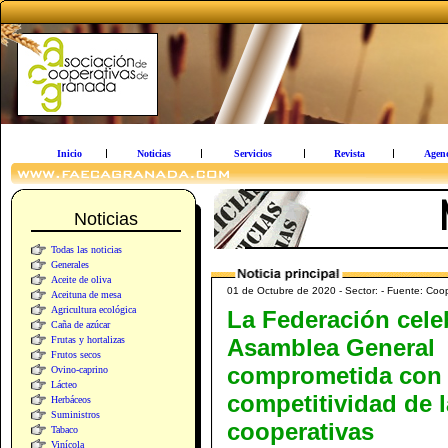
Inicio
Noticias
Servicios
Revista
Agen
Noticias
Todas las noticias
Generales
Aceite de oliva
01 de Octubre de 2020 - Sector: - Fuente: Coo
Aceituna de mesa
Agricultura ecológica
La Federación cele
Caña de azúcar
Frutas y hortalizas
Asamblea General
Frutos secos
comprometida con 
Ovino-caprino
Lácteo
competitividad de 
Herbáceos
Suministros
cooperativas
Tabaco
Vinícola