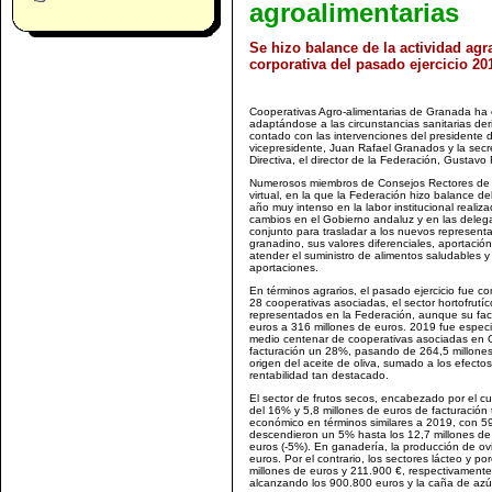
agroalimentarias
Se hizo balance de la actividad agra
corporativa del pasado ejercicio 20
Cooperativas Agro-alimentarias de Granada ha 
adaptándose a las circunstancias sanitarias de
contado con las intervenciones del presidente 
vicepresidente, Juan Rafael Granados y la secre
Directiva, el director de la Federación, Gustav
Numerosos miembros de Consejos Rectores de C
virtual, en la que la Federación hizo balance d
año muy intenso en la labor institucional realiza
cambios en el Gobierno andaluz y en las delegaci
conjunto para trasladar a los nuevos representa
granadino, sus valores diferenciales, aportación 
atender el suministro de alimentos saludables y
aportaciones.
En términos agrarios, el pasado ejercicio fue 
28 cooperativas asociadas, el sector hortofrut
representados en la Federación, aunque su fa
euros a 316 millones de euros. 2019 fue especi
medio centenar de cooperativas asociadas en G
facturación un 28%, pasando de 264,5 millones
origen del aceite de oliva, sumado a los efect
rentabilidad tan destacado.
El sector de frutos secos, encabezado por el cu
del 16% y 5,8 millones de euros de facturación t
económico en términos similares a 2019, con 59
descendieron un 5% hasta los 12,7 millones de e
euros (-5%). En ganadería, la producción de ov
euros. Por el contrario, los sectores lácteo y po
millones de euros y 211.900 €, respectivamente
alcanzando los 900.800 euros y la caña de azú