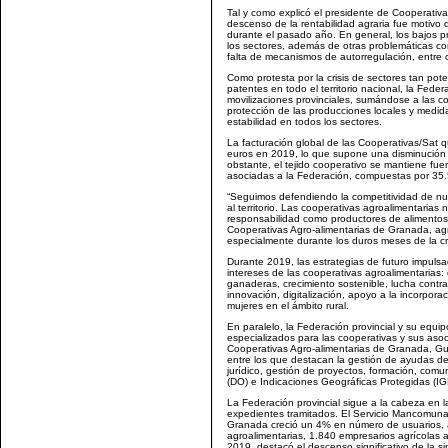
Tal y como explicó el presidente de Cooperativ
descenso de la rentabilidad agraria fue motivo 
durante el pasado año. En general, los bajos p
los sectores, además de otras problemáticas co
falta de mecanismos de autorregulación, entre o
Como protesta por la crisis de sectores tan pote
patentes en todo el territorio nacional, la Feder
movilizaciones provinciales, sumándose a las co
protección de las producciones locales y medida
estabilidad en todos los sectores.
La facturación global de las Cooperativas/Sat 
euros en 2019, lo que supone una disminución e
obstante, el tejido cooperativo se mantiene fue
asociadas a la Federación, compuestas por 35.
“Seguimos defendiendo la competitividad de nu
al territorio. Las cooperativas agroalimentari
responsabilidad como productores de alimentos 
Cooperativas Agro-alimentarias de Granada, ag
especialmente durante los duros meses de la cris
Durante 2019, las estrategias de futuro impuls
intereses de las cooperativas agroalimentarias: 
ganaderas, crecimiento sostenible, lucha contra
innovación, digitalización, apoyo a la incorpo
mujeres en el ámbito rural.
En paralelo, la Federación provincial y su equip
especializados para las cooperativas y sus aso
Cooperativas Agro-alimentarias de Granada, Gu
entre los que destacan la gestión de ayudas de
jurídico, gestión de proyectos, formación, com
(DO) e Indicaciones Geográficas Protegidas (IG
La Federación provincial sigue a la cabeza en
expedientes tramitados. El Servicio Mancomu
Granada creció un 4% en número de usuarios, 
agroalimentarias, 1.840 empresarios agrícolas al
2019, destacó el descenso significativo de la si