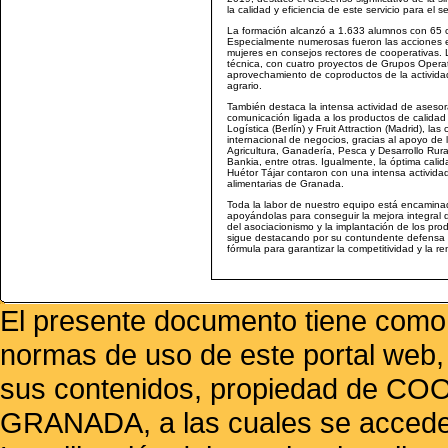
la calidad y eficiencia de este servicio para el s
La formación alcanzó a 1.633 alumnos con 65 cu
Especialmente numerosas fueron las acciones e
mujeres en consejos rectores de cooperativas.
técnica, con cuatro proyectos de Grupos Operat
aprovechamiento de coproductos de la actividad 
agrario.
También destaca la intensa actividad de asesor
comunicación ligada a los productos de calidad 
Logística (Berlín) y Fruit Attraction (Madrid), las
internacional de negocios, gracias al apoyo d
Agricultura, Ganadería, Pesca y Desarrollo Rur
Bankia, entre otras. Igualmente, la óptima ca
Huétor Tájar contaron con una intensa activida
alimentarias de Granada.
Toda la labor de nuestro equipo está encaminad
apoyándolas para conseguir la mejora integral d
del asociacionismo y la implantación de los pr
sigue destacando por su contundente defensa de
fórmula para garantizar la competitividad y la re
El presente documento tiene como f
normas de uso de este portal web,
sus contenidos, propiedad de
GRANADA, a las cuales se accede 