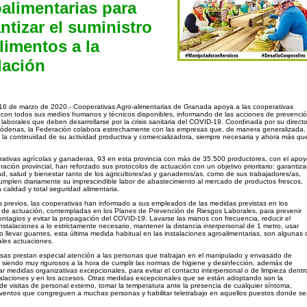
alimentarias para
ntizar el suministro
limentos a la
lación
16 de marzo de 2020.- Cooperativas Agro-alimentarias de Granada apoya a las cooperativas
con todos sus medios humanos y técnicos disponibles, informando de las acciones de prevenci
 laborales que deben desarrollarse por la crisis sanitaria del COVID-19. Coordinada por su directo
ódenas, la Federación colabora estrechamente con las empresas que, de manera generalizada,
 la continuidad de su actividad productiva y comercializadora, siempre necesaria y ahora más qu
ativas agrícolas y ganaderas, 93 en esta provincia con más de 35.500 productores, con el apo
ración provincial, han reforzado sus protocolos de actuación con un objetivo prioritario: garantiza
ad, salud y bienestar tanto de los agricultores/as y ganaderos/as, como de sus trabajadores/as,
umplen diariamente su imprescindible labor de abastecimiento al mercado de productos frescos,
 calidad y total seguridad alimentaria.
s previos, las cooperativas han informado a sus empleados de las medidas previstas en los
 de actuación, contempladas en los Planes de Prevención de Riesgos Laborales, para prevenir
ontagios y evitar la propagación del COVID-19. Lavarse las manos con frecuencia, reducir el
nstalaciones a lo estrictamente necesario, mantener la distancia interpersonal de 1 metro, usar
 o llevar guantes, esta última medida habitual en las instalaciones agroalimentarias, son algunas 
pales actuaciones.
as prestan especial atención a las personas que trabajan en el manipulado y envasado de
 siendo muy rigurosos a la hora de cumplir las normas de higiene y desinfección, además de
r medidas organizativas excepcionales, para evitar el contacto interpersonal o de limpieza dentr
talaciones y en los accesos. Otras medidas excepcionales que se están adoptando son la
de visitas de personal externo, tomar la temperatura ante la presencia de cualquier síntoma,
ventos que congreguen a muchas personas y habilitar teletrabajo en aquellos puestos donde s