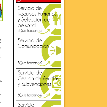
ón
r,
e
yo
r
de
o
ea