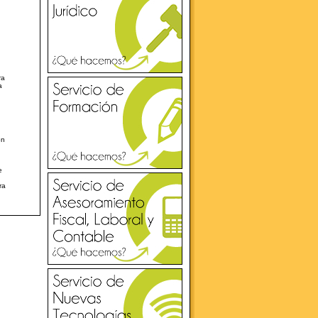
ra
a
on
e
ra
.