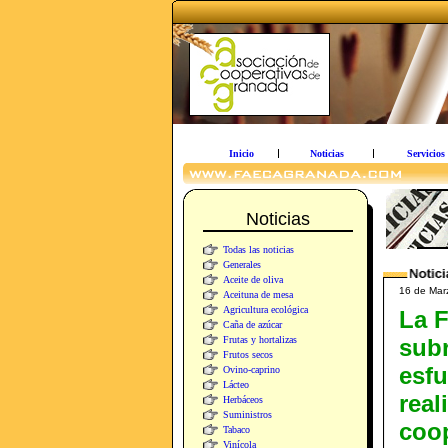
Inicio
Noticias
Servicios
Noticias
Todas las noticias
Generales
Aceite de oliva
16 de Marz
Aceituna de mesa
Agricultura ecológica
La F
Caña de azúcar
Frutas y hortalizas
sub
Frutos secos
esfu
Ovino-caprino
Lácteo
real
Herbáceos
Suministros
coop
Tabaco
Vinícola