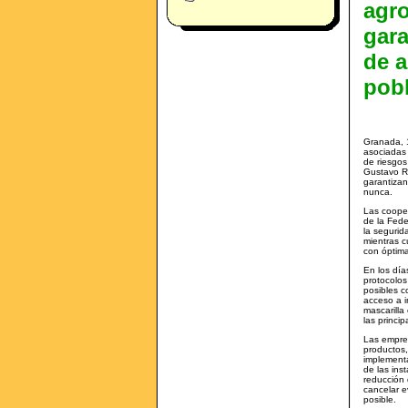
agro
gara
de a
pob
Granada, 
asociadas 
de riesgos
Gustavo R
garantizan
nunca.
Las cooper
de la Fede
la segurid
mientras c
con óptima
En los día
protocolos
posibles c
acceso a i
mascarilla
las princi
Las empres
productos,
implementa
de las ins
reducción 
cancelar e
posible.