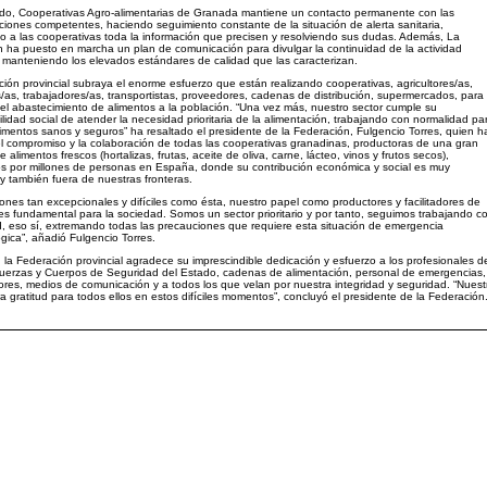
ado, Cooperativas Agro-alimentarias de Granada mantiene un contacto permanente con las
ciones competentes, haciendo seguimiento constante de la situación de alerta sanitaria,
o a las cooperativas toda la información que precisen y resolviendo sus dudas. Además, La
 ha puesto en marcha un plan de comunicación para divulgar la continuidad de la actividad
 manteniendo los elevados estándares de calidad que las caracterizan.
ión provincial subraya el enorme esfuerzo que están realizando cooperativas, agricultores/as,
as, trabajadores/as, transportistas, proveedores, cadenas de distribución, supermercados, para
 el abastecimiento de alimentos a la población. “Una vez más, nuestro sector cumple su
lidad social de atender la necesidad prioritaria de la alimentación, trabajando con normalidad pa
limentos sanos y seguros” ha resaltado el presidente de la Federación, Fulgencio Torres, quien h
 el compromiso y la colaboración de todas las cooperativas granadinas, productoras de una gran
 alimentos frescos (hortalizas, frutas, aceite de oliva, carne, lácteo, vinos y frutos secos),
s por millones de personas en España, donde su contribución económica y social es muy
 y también fuera de nuestras fronteras.
iones tan excepcionales y difíciles como ésta, nuestro papel como productores y facilitadores de
es fundamental para la sociedad. Somos un sector prioritario y por tanto, seguimos trabajando c
, eso sí, extremando todas las precauciones que requiere esta situación de emergencia
gica”, añadió Fulgencio Torres.
 la Federación provincial agradece su imprescindible dedicación y esfuerzo a los profesionales d
Fuerzas y Cuerpos de Seguridad del Estado, cadenas de alimentación, personal de emergencias,
ores, medios de comunicación y a todos los que velan por nuestra integridad y seguridad. “Nuest
a gratitud para todos ellos en estos difíciles momentos”, concluyó el presidente de la Federación