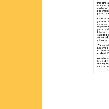
Por otro l
Administra
trasladand
Federación
productiva
La Federac
ganaderos/
garantizar
responsabi
producir a
felicitado
variedad de
consumido
relevante,
“En situac
alimentos 
normalidad
epidemioló
Así mismo,
la salud, 
investigad
más sincer