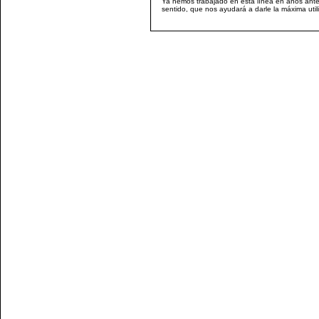
Ya hemos trabajado en esta línea en años anter
sentido, que nos ayudará a darle la máxima util