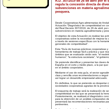
R.D. 307/2019 de 26 de abril por el 
regula la concesión directa de dive
subvenciones en materia agroalime
pesquera.
Desde Cooperativas Agro-alimentarias de Andal
Actuación “Diagnóstico de competitividad en co
del Real Decreto 307/2019, de 26 de abril, por 
subvenciones en materia agroalimentaria y pes
El objetivo de esta Actuación es realizar las act
cooperativas sobre la necesidad de mejorar la 
a través de sesiones específicas con la herram
generales de competitividad”.
Esta “Guía de buenas prácticas cooperativas y 
herramienta de trabajo fácil y práctica y que re
ámbitos que se evaluarán serán seis: “el modelo
humanos”, “la estructura societaria”, “el gobier
Se pretende identificar y presentar las claves d
España en el corto y medio plazo, a la par que i
en el ámbito cooperativo.
Mediante el uso de esta guía, el sector agroa
clara y sencilla unas recomendaciones a seguir 
así lograr un desarrollo empresarial adecuado.
En definitiva, lo que se pretende es despertar c
sociedades cooperativas agrarias de la provinc
El esquema de trabajo será la realización de se
competitividad en las que se presentará la herr
Posteriormente, se realizará el diagnóstico con
para la obtención de un análisis comparativo de
presentará las recomendaciones necesarias para
pertinentes.