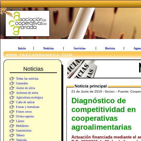
Inicio
Noticias
Servicios
Revista
Agen
Noticias
Todas las noticias
Generales
Aceite de oliva
21 de Junio de 2019 - Sector: - Fuente: Cooper
Aceituna de mesa
Agricultura ecológica
Diagnóstico de
Caña de azúcar
Frutas y hortalizas
competitividad en
Frutos secos
cooperativas
Ovino-caprino
Lácteo
agroalimentarias
Herbáceos
Suministros
Tabaco
Actuación financiada mediante el a
Vinícola