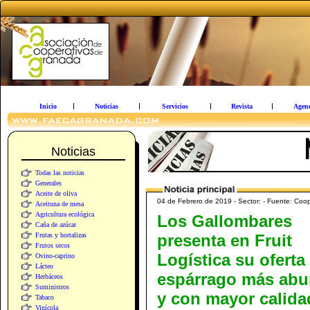
Inicio
Noticias
Servicios
Revista
Agen
Noticias
Todas las noticias
Generales
Aceite de oliva
04 de Febrero de 2019 - Sector: - Fuente: Coo
Aceituna de mesa
Agricultura ecológica
Los Gallombares
Caña de azúcar
Frutas y hortalizas
presenta en Fruit
Frutos secos
Logística su oferta
Ovino-caprino
Lácteo
espárrago más abu
Herbáceos
Suministros
y con mayor calida
Tabaco
Vinícola