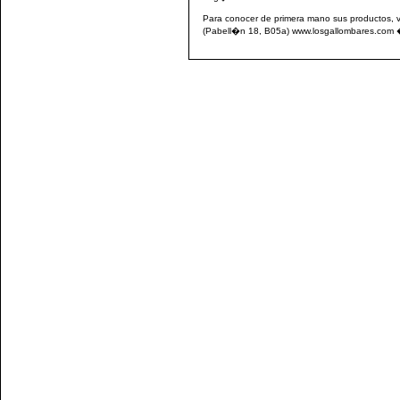
Para conocer de primera mano sus productos, vi
(Pabell�n 18, B05a) www.losgallombares.com