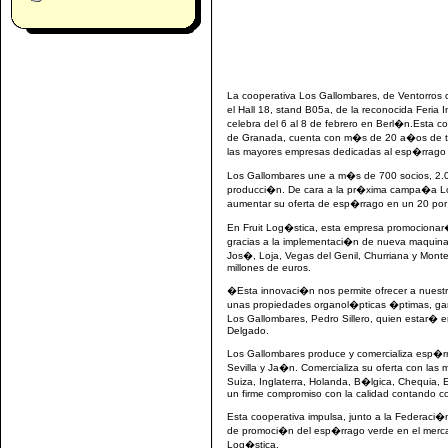
La cooperativa Los Gallombares, de Ventorros
el Hall 18, stand B05a, de la reconocida Feria I
celebra del 6 al 8 de febrero en Berl�n.Esta c
de Granada, cuenta con m�s de 20 a�os de tray
las mayores empresas dedicadas al esp�rrago v
Los Gallombares une a m�s de 700 socios, 2.00
producci�n. De cara a la pr�xima campa�a L
aumentar su oferta de esp�rrago en un 20 por 
En Fruit Log�stica, esta empresa promocionar�
gracias a la implementaci�n de nueva maquina
Jos�, Loja, Vegas del Genil, Churriana y Mon
millones de euros.
�Esta innovaci�n nos permite ofrecer a nuest
unas propiedades organol�pticas �ptimas, gara
Los Gallombares, Pedro Sillero, quien estar� en
Delgado.
Los Gallombares produce y comercializa esp�rr
Sevilla y Ja�n. Comercializa su oferta con las 
Suiza, Inglaterra, Holanda, B�lgica, Chequia, 
un firme compromiso con la calidad contando co
Esta cooperativa impulsa, junto a la Federaci�
de promoci�n del esp�rrago verde en el merca
Log�stica.