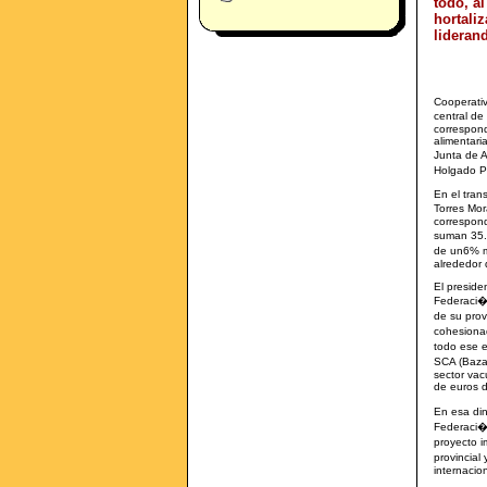
todo, a
hortaliz
lideran
Cooperativ
central d
correspond
alimentari
Junta de 
Holgado P
En el tran
Torres Mor
correspond
suman 35.
de un6% m
alrededor 
El preside
Federaci�n
de su prov
cohesiona
todo ese e
SCA (Baza)
sector vac
de euros d
En esa din
Federaci�
proyecto i
provincial
internacio