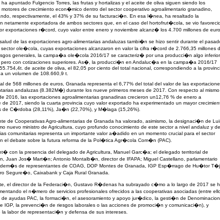
 ha apuntado Fulgencio Torres, las frutas y hortalizas y el aceite de oliva siguen siendo los
s motores de crecimiento econ�mico dentro del sector cooperativo agroalimentario granadino,
ndo, respectivamente, el 43% y 37% de su facturaci�n. En esa l�nea, ha resaltado la
n netamente exportadora de ambos sectores que, en el caso del hortofrut�cola, se vio favoreci
r exportaciones r�cord, cuyo valor entre enero y noviembre alcanz� los 4.700 millones de euro
alud de las exportaciones agro-alimentarias andaluzas tambi�n se hizo sentir durante el pasad
sector ole�cola, cuyas exportaciones alcanzaron en valor la cifra r�cord de 2.766,35 millones 
asgos generales, la campa�a ole�cola 2016/17 se caracteriz� por una producci�n algo inferior
or, pero con cotizaciones superiores. As�, la producci�n en Andaluc�a en la campa�a 2016/17
55.754,4t. de aceite de oliva, el 82,05 por ciento del total nacional, correspondiendo a la provinc
a un volumen de 108.660,9 t.
al de 568 millones de euros, Granada representa el 6,77% del total del valor de las exportacion
ntarias andaluzas (8.382M�) durante los nueve primeros meses de 2017. Con respecto al mismo
e 2016, las exportaciones agroalimentarias granadinas crecieron un12,76 % de enero a
 de 2017, siendo la cuarta provincia cuyo valor exportado ha experimentado un mayor crecimien
s de C�rdoba (28,11%), Ja�n (22,70%), y M�laga (15,26%).
nte de Cooperativas Agro-alimentarias de Granada ha valorado, asimismo, la designaci�n de Lui
o nuevo ministro de Agricultura, cuyo profundo conocimiento de este sector a nivel andaluz y d
cias comunitarias representa un importante valor a�adido en un momento crucial para el sector
on el debate sobre la futura reforma de la Pol�tica Agr�cola Com�n (PAC).
nt� con la presencia del delegado de Agricultura, Manuel Garc�a; el delegado territorial de
n, Juan Jos� Mart�n; Antonio Montalb�n, director de IFAPA; Miguel Castellano, parlamentario
adem�s de representantes de COAG, DOP Montes de Granada, IGP Esp�rrago de Hu�tor T�j
ro Segure�o, Caixabank y Caja Rural Granada.
rte, el director de la Federaci�n, Gustavo R�denas ha subrayado c�mo a lo largo de 2017 se 
entando el n�mero de servicios profesionales ofrecidos a las cooperativas asociadas (entre ell
n de ayudas PAC, la formaci�n, el asesoramiento y apoyo jur�dico, la gesti�n de Denominacio
e IGP, la prevenci�n de riesgos laborales o las acciones de promoci�n y comunicaci�n), y
 la labor de representaci�n y defensa de sus intereses.