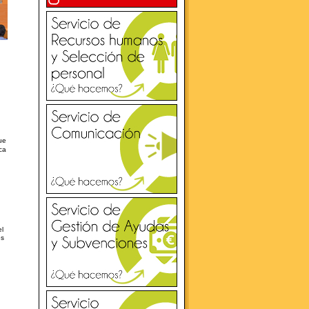
ue
ca
el
es