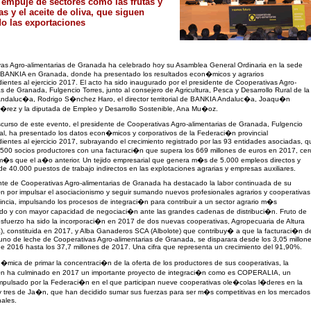
l empuje de sectores como las frutas y
as y el aceite de oliva, que siguen
do las exportaciones
as Agro-alimentarias de Granada ha celebrado hoy su Asamblea General Ordinaria en la sede
e BANKIA en Granada, donde ha presentado los resultados econ�micos y agrarios
ientes al ejercicio 2017. El acto ha sido inaugurado por el presidente de Cooperativas Agro-
as de Granada, Fulgencio Torres, junto al consejero de Agricultura, Pesca y Desarrollo Rural de la
Andaluc�a, Rodrigo S�nchez Haro, el director territorial de BANKIA Andaluc�a, Joaqu�n
�rez y la diputada de Empleo y Desarrollo Sostenible, Ana Mu�oz.
scurso de este evento, el presidente de Cooperativas Agro-alimentarias de Granada, Fulgencio
al, ha presentado los datos econ�micos y corporativos de la Federaci�n provincial
ientes al ejercicio 2017, subrayando el crecimiento registrado por las 93 entidades asociadas, q
500 socios productores con una facturaci�n que supera los 669 millones de euros en 2017, cer
�s que el a�o anterior. Un tejido empresarial que genera m�s de 5.000 empleos directos y
de 40.000 puestos de trabajo indirectos en las explotaciones agrarias y empresas auxiliares.
nte de Cooperativas Agro-alimentarias de Granada ha destacado la labor continuada de su
 por impulsar el asociacionismo y seguir sumando nuevos profesionales agrarios y cooperativas
incia, impulsando los procesos de integraci�n para contribuir a un sector agrario m�s
do y con mayor capacidad de negociaci�n ante las grandes cadenas de distribuci�n. Fruto de
sfuerzo ha sido la incorporaci�n en 2017 de dos nuevas cooperativas, Agropecuaria de Altura
, constituida en 2017, y Alba Ganaderos SCA (Albolote) que contribuy� a que la facturaci�n d
uno de leche de Cooperativas Agro-alimentarias de Granada, se disparara desde los 3,05 millon
e 2016 hasta los 37,7 millones de 2017. Una cifra que representa un crecimiento del 91,90%.
�mica de primar la concentraci�n de la oferta de los productores de sus cooperativas, la
n ha culminado en 2017 un importante proyecto de integraci�n como es COPERALIA, un
mpulsado por la Federaci�n en el que participan nueve cooperativas ole�colas l�deres en la
 y tres de Ja�n, que han decidido sumar sus fuerzas para ser m�s competitivas en los mercados
nales.