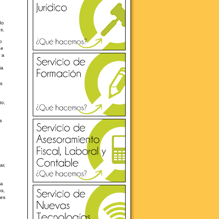
do
s.
o
de
 a
ia
es
to,
s
e
ar,
ha
os,
nes