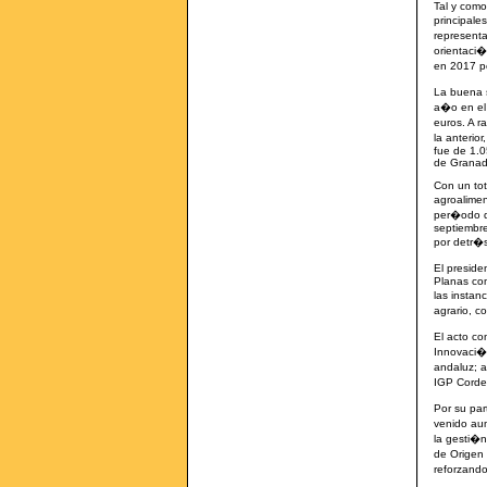
Tal y como
principale
representa
orientaci�
en 2017 po
La buena s
a�o en el 
euros. A r
la anteri
fue de 1.0
de Granad
Con un tot
agroalime
per�odo d
septiembre
por detr�
El preside
Planas com
las instan
agrario, c
El acto co
Innovaci�
andaluz; 
IGP Corde
Por su pa
venido aum
la gesti�
de Origen 
reforzando