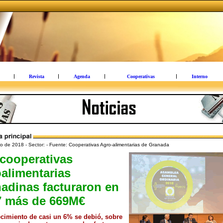
Revista
Agenda
Cooperativas
Interno
o de 2018 - Sector: - Fuente: Cooperativas Agro-alimentarias de Granada
cooperativas
alimentarias
adinas facturaron en
7 más de 669M€
ecimiento de casi un 6% se debió, sobre