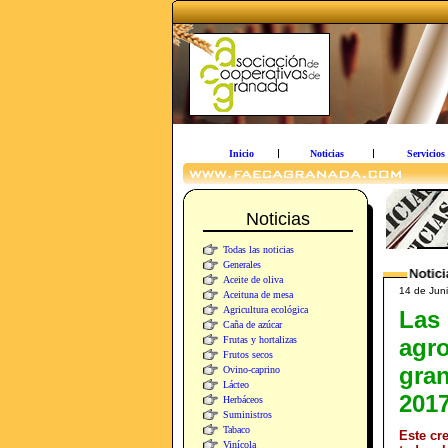
Inicio
Noticias
Servicios
Noticias
Todas las noticias
Generales
Aceite de oliva
14 de Juni
Aceituna de mesa
Agricultura ecológica
Las 
Caña de azúcar
Frutas y hortalizas
agro
Frutos secos
gran
Ovino-caprino
Lácteo
201
Herbáceos
Suministros
Tabaco
Este cr
Vinícola