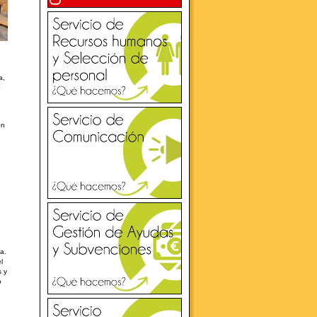
a,
o
�n
a.
l
s y
o