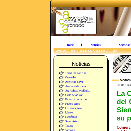
Inicio
Noticias
Servicios
Noticias
Todas las noticias
Generales
Aceite de oliva
20 de Dici
Aceituna de mesa
Agricultura ecológica
La C
Caña de azúcar
Frutas y hortalizas
del 
Frutos secos
Sier
Ovino-caprino
Lácteo
su p
Herbáceos
Suministros
Tabaco
Comerci
Vinícola