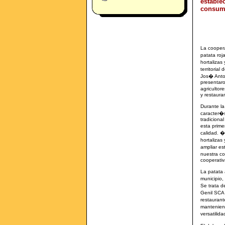
estable
consum
La cooper
patata roj
hortalizas
territoria
Jos� Anton
presentaro
agricultor
y restaura
Durante la
caracter�s
tradiciona
esta prim
calidad. 
hortalizas
ampliar e
nuestra co
cooperativ
La patata 
municipio,
Se trata 
Genil SCA 
restaurant
mantenien
versatilid