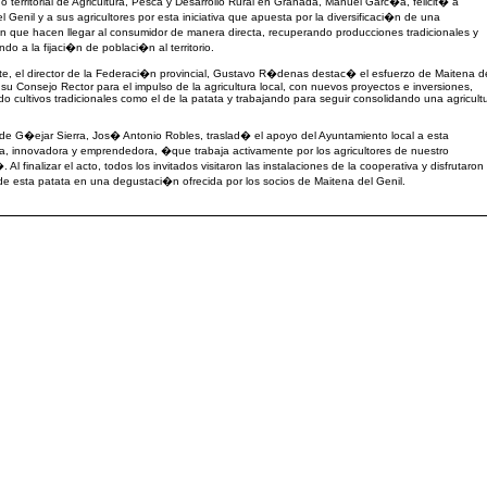
o territorial de Agricultura, Pesca y Desarrollo Rural en Granada, Manuel Garc�a, felicit� a
l Genil y a sus agricultores por esta iniciativa que apuesta por la diversificaci�n de una
 que hacen llegar al consumidor de manera directa, recuperando producciones tradicionales y
ndo a la fijaci�n de poblaci�n al territorio.
te, el director de la Federaci�n provincial, Gustavo R�denas destac� el esfuerzo de Maitena d
 su Consejo Rector para el impulso de la agricultura local, con nuevos proyectos e inversiones,
o cultivos tradicionales como el de la patata y trabajando para seguir consolidando una agricult
 de G�ejar Sierra, Jos� Antonio Robles, traslad� el apoyo del Ayuntamiento local a esta
a, innovadora y emprendedora, �que trabaja activamente por los agricultores de nuestro
 Al finalizar el acto, todos los invitados visitaron las instalaciones de la cooperativa y disfrutaron
de esta patata en una degustaci�n ofrecida por los socios de Maitena del Genil.