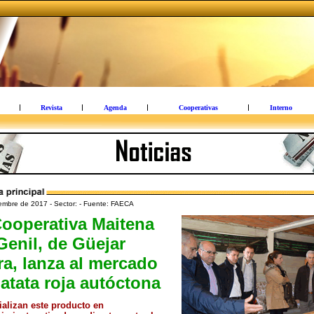
Revista
Agenda
Cooperativas
Interno
embre de 2017 - Sector: - Fuente: FAECA
ooperativa Maitena
Genil, de Güejar
ra, lanza al mercado
atata roja autóctona
alizan este producto en