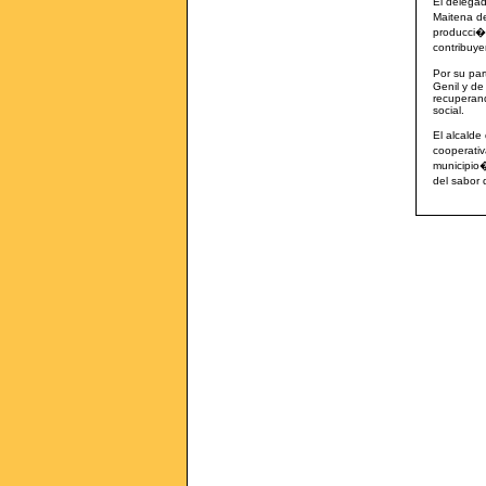
El delegad
Maitena de
producci�n
contribuye
Por su par
Genil y de
recuperand
social.
El alcalde
cooperativ
municipio�.
del sabor 