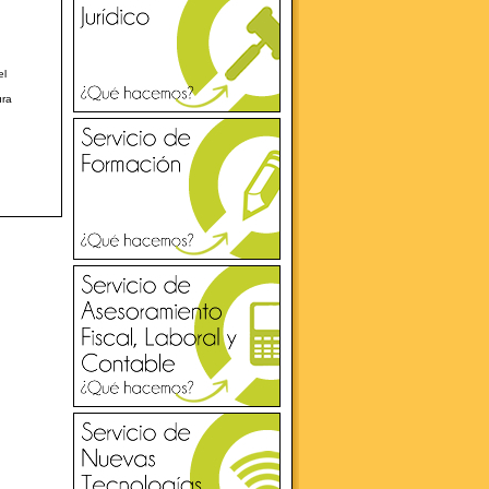
el
ura