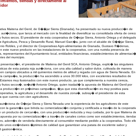
cimientos, tiendas y directamente al
idor
ativa Maitena del Genil, de G��jar Sierra (Granada), ha presentado su nueva producci�n de
a aut�ctona, que lanza al mercado con la finalidad de diversificar su consolidada oferta de cerez
 y frutos secos. El presidente de esta cooperativa de G�ejar Sierra, Antonio Ortega y el delegad
l de Agricultura, Pesca y Desarrollo Rural, Manuel Garc�a, junto con el alcalde de G��jar Sierra,
io Robles, y el director de Cooperativas Agro-alimentarias de Granada, Gustavo R�denas,
n este nuevo producto en las instalaciones de la cooperativa, con una nutrida presencia de
es, representantes del Ayuntamiento local, entidades financieras, establecimientos de alimentaci
ntes del municipio.
 presentaci�n, el presidente de Maitena del Genil SCA, Antonio Ortega, explic� las singulares
ticas de esta patata roja aut�ctona, con una alta calidad y sabor dulce, cultivada de manera
l en campos ubicados a mil quinientos metros de altitud y regada con agua de Sierra Nevada. En
era campa�a, la producci�n ha ascendido a unos 30.000 kilos, con excelentes resultados de
�Estamos muy ilusionados con este nuevo producto, ya que complementa a nuestra cereza,
 y frutos secos�, se�al� Antonio Ortega, quien traslad� la apuesta de Maitena del Genil por
sta producci�n en pr�ximas campa�as, �ya que esta diversificaci�n es muy positiva para
operativa, la agricultura y el desarrollo de nuestra zona�, subray� el presidente de esta
a que cuenta con cien agricultores.
aut�ctona de G�ejar Sierra y Sierra Nevada une la experiencia de los agricultores de este
 con la garant�a que brinda su comercializaci�n conjunta y certificada a trav�s de la cooperativ
de un producto de cercan�a, con una producci�n reducida y muy cuidada, por lo que Maitena de
apuesta por su comercializaci�n a trav�s de canales cortos como son establecimientos, tienda
es, adem�s de venderla directamente al consumidor mediante pedido a la cooperativa. Todo ell
do unos est�ndares �ptimos de calidad que garantizan una patata de excelente sabor y
ad gastron�mica.