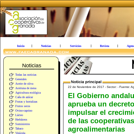
Inicio
Noticias
Servicios
Revista
Agen
Noticias
Todas las noticias
Generales
Aceite de oliva
22 de Noviembre de 2017 - Sector: - Fuente: A
Aceituna de mesa
Agricultura ecológica
El Gobierno andal
Caña de azúcar
Frutas y hortalizas
aprueba un decreto
Frutos secos
impulsar el crecim
Ovino-caprino
Lácteo
de las cooperativa
Herbáceos
Suministros
agroalimentarias
Tabaco
Vinícola