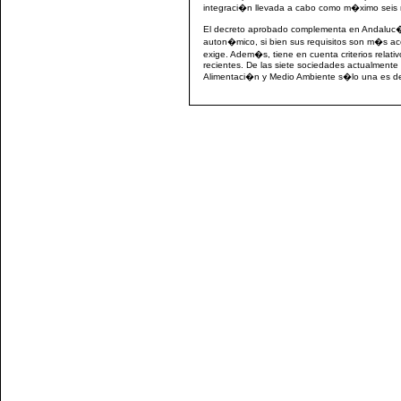
integraci�n llevada a cabo como m�ximo seis m
El decreto aprobado complementa en Andaluc�a 
auton�mico, si bien sus requisitos son m�s a
exige. Adem�s, tiene en cuenta criterios relati
recientes. De las siete sociedades actualmente 
Alimentaci�n y Medio Ambiente s�lo una es de