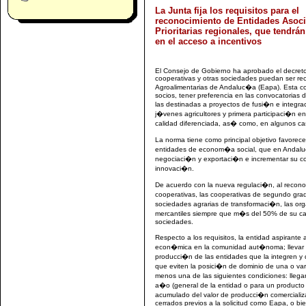
La Junta fija los requisitos para el
reconocimiento de Entidades Asoci
Prioritarias regionales, que tendrán
en el acceso a incentivos
El Consejo de Gobierno ha aprobado el decreto 
cooperativas y otras sociedades puedan ser rec
Agroalimentarias de Andaluc�a (Eapa). Esta co
socios, tener preferencia en las convocatorias
las destinadas a proyectos de fusi�n e integr
j�venes agricultores y primera participaci�n
calidad diferenciada, as� como, en algunos c
La norma tiene como principal objetivo favorec
entidades de econom�a social, que en Andaluc
negociaci�n y exportaci�n e incrementar su co
innovaci�n.
De acuerdo con la nueva regulaci�n, al recon
cooperativas, las cooperativas de segundo grad
sociedades agrarias de transformaci�n, las orga
mercantiles siempre que m�s del 50% de su capi
sociedades.
Respecto a los requisitos, la entidad aspirant
econ�mica en la comunidad aut�noma; llevar a 
producci�n de las entidades que la integren y 
que eviten la posici�n de dominio de una o v
menos una de las siguientes condiciones: lle
a�o (general de la entidad o para un producto
acumulado del valor de producci�n comercializa
cerrados previos a la solicitud como Eapa, o bie