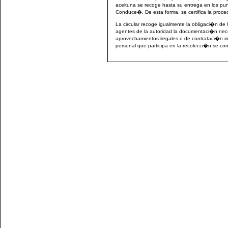
aceituna se recoge hasta su entrega en los 
Conduce�. De esta forma, se certifica la proce
La circular recoge igualmente la obligaci�n de l
agentes de la autoridad la documentaci�n nece
aprovechamientos ilegales o de contrataci�n irr
personal que participa en la recolecci�n se cor