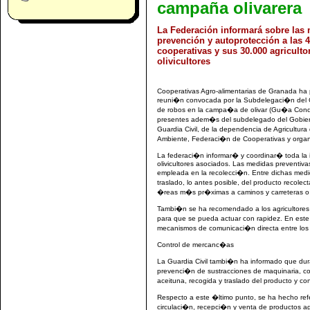
campaña olivarera
La Federación informará sobre las
prevención y autoprotección a las 
cooperativas y sus 30.000 agriculto
olivicultores
Cooperativas Agro-alimentarias de Granada ha pa
reuni�n convocada por la Subdelegaci�n del Go
de robos en la campa�a de olivar (Gu�a Condu
presentes adem�s del subdelegado del Gobiern
Guardia Civil, de la dependencia de Agricultura
Ambiente, Federaci�n de Cooperativas y organi
La federaci�n informar� y coordinar� toda la i
olivicultores asociados. Las medidas preventiv
empleada en la recolecci�n. Entre dichas medida
traslado, lo antes posible, del producto recolec
�reas m�s pr�ximas a caminos y carreteras o el 
Tambi�n se ha recomendado a los agricultores
para que se pueda actuar con rapidez. En est
mecanismos de comunicaci�n directa entre los agr
Control de mercanc�as
La Guardia Civil tambi�n ha informado que du
prevenci�n de sustracciones de maquinaria, co
aceituna, recogida y traslado del producto y c
Respecto a este �ltimo punto, se ha hecho refer
circulaci�n, recepci�n y venta de productos a