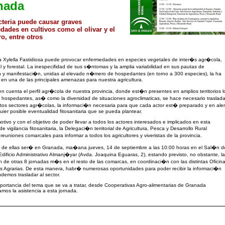
nada
cteria puede causar graves
dades en cultivos como el olivar y el
o, entre otros
a Xylella Fastidiosa puede provocar enfermedades en especies vegetales de inter�s agr�cola,
 y forestal. La inespecifidad de sus s�ntomas y la amplia variabilidad en sus pautas de
 y manifestaci�n, unidas al elevado n�mero de hospedantes (en torno a 300 especies), la ha
 en una de las principales amenazas para nuestra agricultura.
n cuenta el perfil agr�cola de nuestra provincia, donde est�n presentes en amplios territorios l
s hospedantes, as� como la diversidad de situaciones agroclimaticas, se hace necesario traslada
intos sectores agr�colas, la informaci�n necesaria para que cada actor est� preparado y en aler
uier posible eventualidad fitosanitaria que se pueda plantear.
otivo y con el objetivo de poder llevar a todos los actores interesados e implicados en esta
e vigilancia fitosanitaria, la Delegaci�n territorial de Agricultura, Pesca y Desarrollo Rural
reuniones comarcales para informar a todos los agricultores y viveristas de la provincia.
a de ellas ser� en Granada, ma�ana jueves, 14 de septiembre a las 10:00 horas en el Sal�n d
Edificio Administrativo Almanj�yar (Avda. Joaquina Eguaras, 2), estando previsto, no obstante, la
n de otras 8 jornadas m�s en el resto de las comarcas, en coordinaci�n con las distintas Oficin
 Agrarias. De esta manera, habr� numerosas oportunidades para poder recibir la informaci�n
demos trasladar al sector.
portancia del tema que se va a tratar, desde Cooperativas Agro-alimentarias de Granada
os la asistencia a esta jornada.