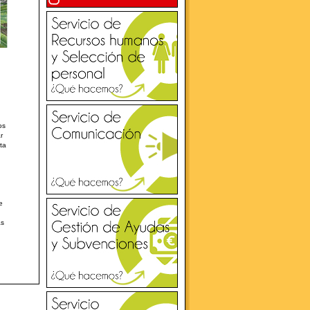
os
r
ta
e
as