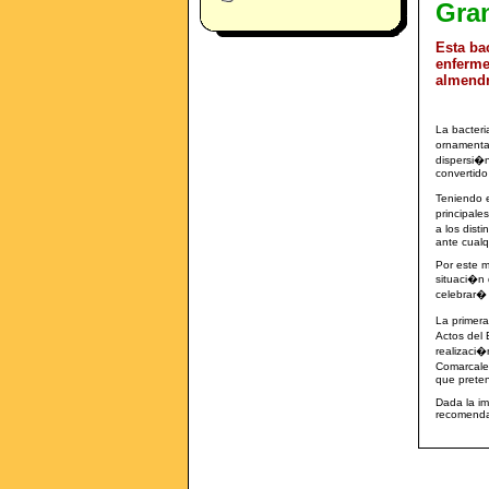
Gra
Esta ba
enferme
almendr
La bacteri
ornamental
dispersi�n
convertido
Teniendo e
principale
a los dist
ante cualq
Por este m
situaci�n d
celebrar� 
La primer
Actos del 
realizaci�
Comarcales
que preten
Dada la im
recomendam