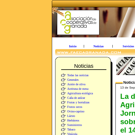
Inicio
Noticias
Servicios
Noticias
Todas las noticias
Generales
Aceite de oliva
13 de Sep
Aceituna de mesa
Agricultura ecológica
La d
Caña de azúcar
Frutas y hortalizas
Agri
Frutos secos
Jorn
Ovino-caprino
Lácteo
sobr
Herbáceos
Suministros
el 1
Tabaco
Vinícola