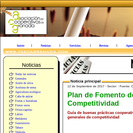
Inicio
Noticias
Servicios
Revista
Agen
Noticias
Todas las noticias
Generales
Aceite de oliva
12 de Septiembre de 2017 - Sector: - Fuente: 
Aceituna de mesa
Agricultura ecológica
Plan de Fomento de
Caña de azúcar
Frutas y hortalizas
Competitividad
Frutos secos
Ovino-caprino
Guía de buenas prácticas cooperati
Lácteo
generales de competitividad
Herbáceos
Suministros
Tabaco
Vinícola