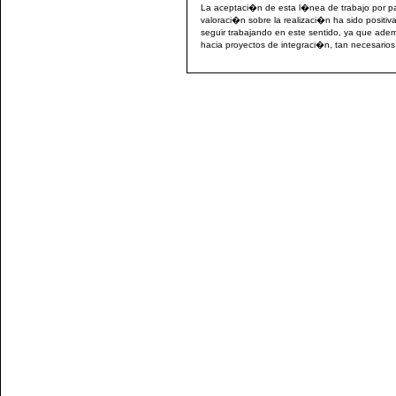
La aceptaci�n de esta l�nea de trabajo por pa
valoraci�n sobre la realizaci�n ha sido posit
seguir trabajando en este sentido, ya que adem
hacia proyectos de integraci�n, tan necesarios