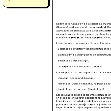
Dentro de la Actuaci�n de la Asistencia T�cni
(Granada) est� ejecutando denominada �Plan 
actividades programadas para la sensibilizaci�
mejorar la competitividad y promover el cambio 
herramienta �Gu�a de buenas pr�cticas cooper
Las actividades previstas y realizadas han sido:
- Sesiones de difusi�n y sensibilizaci�n entre 
- Elaboraci�n de diagn�sticos de competitivid
- Sesiones de implantaci�n.
- Difusi�n de las actividades realizadas.
Las cooperativas con las que se ha trabajado e
- Olijayena, s.coop.and. (Jayena).
- Maitena del Genil, s.coop.and. (G�ejar Sierra)
- Puerto Lope, s.coop.and. (Puerto Lope).
Los resultados obtenidos creemos ser�n de gran
en el que se encuentran posicionadas a nivel de
Espa�a y les permitir� ver de forma clara y sen
poder realizar una gesti�n m�s competitiva de
largo plazo, en el tejido empresarial agroaliment