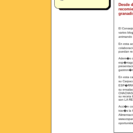
Desde d
recomie
granadi
El Consej
varios bl
animando a
En esta a
colaboraci
puedan rea
Adem�s de 
esp�rrago
presentaci
gastron�mi
En esta c
su Carpacc
ESP�RRAG
su ensala
CHACHAS, 
su receta 
son LA R
Acci�n co
trav�s la 
Alimentac
www.espar
oportunid