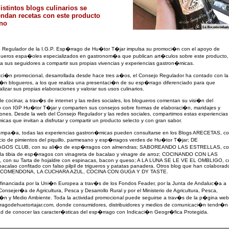
istintos blogs culinarios se
ndan recetas con este producto
no
o Regulador de la I.G.P. Esp�rrago de Hu�tor T�jar impulsa su promoci�n con el apoyo de
ogueros espa�oles especializados en gastronom�a que publican art�culos sobre este producto,
 sus seguidores a compartir sus propias vivencias y experiencias gastron�micas.
cci�n promocional, desarrollada desde hace tres a�os, el Consejo Regulador ha contado con la
�n blogueros, a los que realiza una presentaci�n de su esp�rrago diferenciado para que
lizar sus propias elaboraciones y valorar sus usos culinarios.
cocinar, a trav�s de internet y las redes sociales, los blogueros comentan su visi�n del
 con IGP Hu�tor T�jar y comparten sus consejos sobre formas de elaboraci�n, maridajes y
ones. Desde la web del Consejo Regulador y las redes sociales, compartimos estas experiencias
cas que invitan a disfrutar y compartir un producto selecto y con gran sabor.
ampa�a, todas las experiencias gastron�micas pueden consultarse en los Blogs ARECETAS, c
io de pimientos del piquillo, parmesano y esp�rragos verdes de Hu�tor T�jar; DE
OS CLUB, con su ali�o de esp�rragos con almendras; SABOREANDO LAS ESTRELLAS, c
da tibia de esp�rragos con vinagreta de bacalao y vinagre de arroz; COCINANDO CON LAS
con su Tarta de hojaldre con espinacas, bacon y queso; A LA LUNA SE LE VE EL OMBLIGO, c
bacalao confitado con falso pilpil de trigueros y patatas panadera. Otros blog que han colaborad
ECOMENDONA, LA CUCHARA AZUL, COCINA CON GUGA Y DY TASTE.
financiada por la Uni�n Europea a trav�s de los Fondos Feader, por la Junta de Andaluc�a a
Consejer�a de Agricultura, Pesca y Desarrollo Rural y por el Ministerio de Agricultura, Pesca,
i�n y Medio Ambiente. Toda la actividad promocional puede seguirse a trav�s de la p�gina web
ragodehuetortajar.com, donde consumidores, distribuidores y medios de comunicaci�n tendr�n 
ad de conocer las caracter�sticas del esp�rrago con Indicaci�n Geogr�fica Protegida.