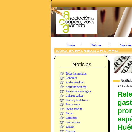
Inicio
Noticias
Servicios
Noticias
Todas las noticias
Generales
Aceite de oliva
17 de Juli
Aceituna de mesa
Agricultura ecológica
Rel
Caña de azúcar
Frutas y hortalizas
gas
Frutos secos
pro
Ovino-caprino
Lácteo
espá
Herbáceos
Suministros
Huét
Tabaco
Vinícola