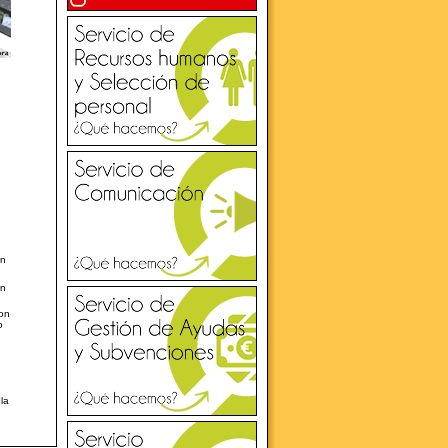
on
on
on
o
la