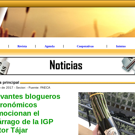
Revista
Agenda
Cooperativas
Interno
o de 2017 - Sector: - Fuente: FAECA
evantes blogueros
tronómicos
mocionan el
rrago de la IGP
or Tájar