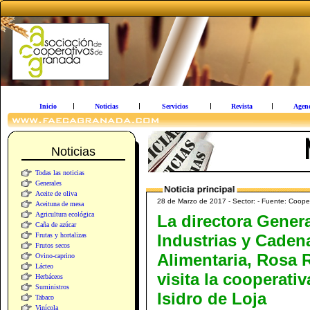
Inicio
Noticias
Servicios
Revista
Agen
Noticias
Todas las noticias
Generales
Aceite de oliva
28 de Marzo de 2017 - Sector: - Fuente: Cooper
Aceituna de mesa
Agricultura ecológica
La directora Gener
Caña de azúcar
Frutas y hortalizas
Industrias y Caden
Frutos secos
Alimentaria, Rosa 
Ovino-caprino
Lácteo
visita la cooperati
Herbáceos
Suministros
Isidro de Loja
Tabaco
Vinícola