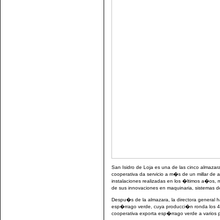
San Isidro de Loja es una de las cinco almaza
cooperativa da servicio a m�s de un millar de 
instalaciones realizadas en los �ltimos a�os
de sus innovaciones en maquinaria, sistemas 
Despu�s de la almazara, la directora general 
esp�rrago verde, cuya producci�n ronda los 4 m
cooperativa exporta esp�rrago verde a varios