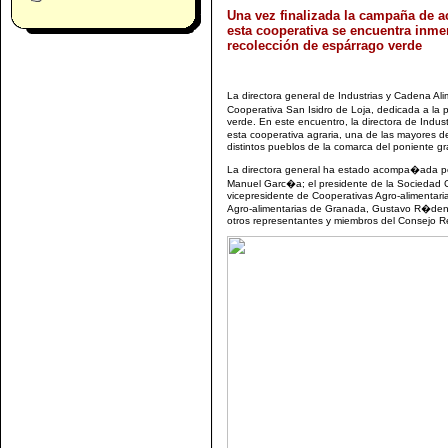
Una vez finalizada la campaña de ac
esta cooperativa se encuentra inme
recolección de espárrago verde
La directora general de Industrias y Cadena Al
Cooperativa San Isidro de Loja, dedicada a la 
verde. En este encuentro, la directora de Indu
esta cooperativa agraria, una de las mayores d
distintos pueblos de la comarca del poniente g
La directora general ha estado acompa�ada por e
Manuel Garc�a; el presidente de la Sociedad C
vicepresidente de Cooperativas Agro-alimentari
Agro-alimentarias de Granada, Gustavo R�denas 
otros representantes y miembros del Consejo Re