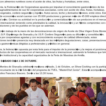
on alimentos nutritivos como el aceite de oliva, las frutas y hortalizas, entre otros.
ria, la Federaci�n de Cooperativas apuesta por impulsar el conocimiento gastron�mico de los
agroalimentarios de sus 92 cooperativas asociadas, como son aceite de oliva, frutas, hortalizas,
vegetales, cordero segure�o y loje�o, frutos secos, leche y derivados l�cteos, entre otros. Es
de econom�a social cuentan con 35.000 productores y generan m�s de 45.000 empleos direct
 al a�o. Centran su actividad en la producci�n y comercializaci�n de sus productos en el merc
 internacional, teniendo como prioridades la calidad, la innovaci�n y un f�rreo compromiso con e
ductores y de los pueblos en los que se asientan.
i�n trabaja de la mano de las denominaciones de origen de Aceite de Oliva Virgen Extra Mont
I.G.P. Esp�rrago de Granada y la I.G.P. Cordero Segure�o para su difusi�n y consolidaci�n.
 por cooperativas agrarias y con reconocimiento europeo de calidad diferenciada, estas
iones tendr�n presencia muy destacada en las m�ltiples degustaciones, catas, presentaciones
s gastron�micas dirigidas a profesionales y p�blico en general.
iva, la federaci�n apuesta por esta feria para el impulso de la promoci�n y la mejora el posicion
ductos de las cooperativas en el mercado nacional e internacional, valorando la fortaleza que bri
n institucional y la capacidad organizativa de la Feria de Muestras de Armilla.
 S�BADO D�A 1 DE OCTUBRE.
 Montes de Granada celebrar� ma�ana s�bado, 1 de Octubre, un Show Cooking con la partic
oncursante de la 2� Edici�n del programa de TVE1, "MasterChef Junior". Estar� acompa�ada 
dino Francisco Bracero. Ser� a las 13,30 horas.