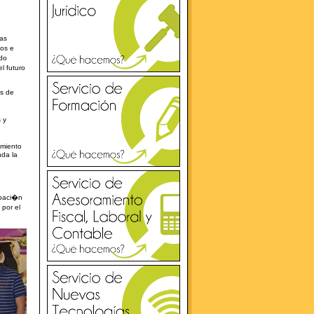
tas
os e
ado
l futuro
es de
 y
amiento
nda la
ipaci�n
por el