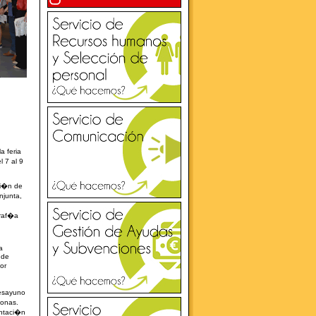
a feria
 7 al 9
ci�n de
njunta,
graf�a
a
 de
or
desayuno
sonas.
entaci�n