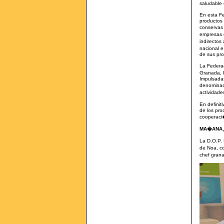
saludable c
En esta Fe
productos 
conservas 
empresas 
indirectos
nacional e
de sus pro
La Federac
Granada, 
Impulsadas
denominac
actividade
En definit
de los pro
cooperaci�
MA�ANA,
La D.O.P.
de Noa, c
chef grana