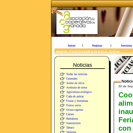
Inicio
Noticias
Servicios
Noticias
Todas las noticias
Generales
Aceite de oliva
30 de Sept
Aceituna de mesa
Agricultura ecológica
Coo
Caña de azúcar
Frutas y hortalizas
alim
Frutos secos
inau
Ovino-caprino
Lácteo
Feri
Herbáceos
Suministros
con
Tabaco
Vinícola