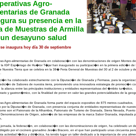
perativas Agro-
entarias de Granada
gura su presencia en la
a de Muestras de Armilla
 un desayuno salud
a se inaugura hoy día 30 de septiembre
vas Agro-alimentarias de Granada en colaboraci�n con las denominaciones de origen Montes de
la IGP Esp�rrago de Hu�tor T�jar han inaugurado su participaci�n en la primera edici�n de l
 Nuestra Tierra que se celebra en la 38� Feria General de Muestras del 30 al 2 de octubre y del
.
ci�n ha colaborado estrechamente con la Diputaci�n de Granada y Fermasa, para la organiza
 edici�n de Sabores de nuestra tierra, promoviendo una innovadora estrategia de promoci�n co
la alianza entre las principales instituciones y entidades representativas del �mbito tur�stico,
tario y gastron�mico, con la finalidad de poner en valor las grandes potencialidades de la geo
.
as Agro-alimentarias de Granada forma parte del espacio expositivo de 875 metros cuadrados,
 por la Diputaci�n de Granada, con presencia conjunta de entidades representativas de nuestr
como son el Patronato de la Alhambra, Patronato de Turismo de Granada, Sierra Nevada, Puerto
las Denominaciones de Origen, adem�s de las empresas de la marca Sabor Granada, impulsada p
n.
 jornada, la federaci�n, en colaboraci�n con las denominaciones de origen, ha celebrado un 
dirigido por el cocinero granadino Jes�s Bracero, en el que han participado unas cincuenta per
ta actividad l�dica y did�ctica, ha tenido lugar un taller dedicado a la importancia de una alim