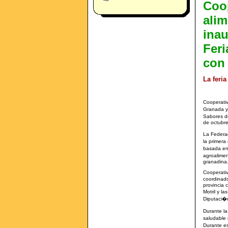
Coo
alim
inau
Feri
con
La feri
Cooperati
Granada y 
Sabores de
de octubre
La Federa
la primera
basada en 
agroalimen
granadina
Cooperativ
coordinado
provincia 
Motril y 
Diputaci�
Durante la
saludable 
Durante es