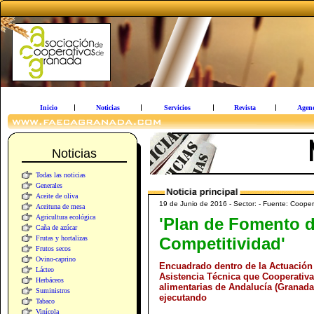
Inicio
Noticias
Servicios
Revista
Agen
Noticias
Todas las noticias
Generales
Aceite de oliva
19 de Junio de 2016 - Sector: - Fuente: Cooper
Aceituna de mesa
Agricultura ecológica
'Plan de Fomento d
Caña de azúcar
Frutas y hortalizas
Competitividad'
Frutos secos
Ovino-caprino
Encuadrado dentro de la Actuación 
Lácteo
Asistencia Técnica que Cooperativa
Herbáceos
alimentarias de Andalucía (Granada
Suministros
ejecutando
Tabaco
Vinícola