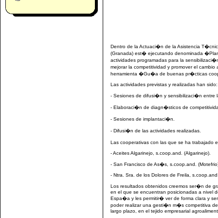
Dentro de la Actuaci�n de la Asistencia T�cni
(Granada) est� ejecutando denominada �Plan 
actividades programadas para la sensibilizaci�
mejorar la competitividad y promover el cambio 
herramienta �Gu�a de buenas pr�cticas cooper
Las actividades previstas y realizadas han sido:
- Sesiones de difusi�n y sensibilizaci�n entre 
- Elaboraci�n de diagn�sticos de competitivid
- Sesiones de implantaci�n.
- Difusi�n de las actividades realizadas.
Las cooperativas con las que se ha trabajado e
- Aceites Algarinejo, s.coop.and. (Algarinejo).
- San Francisco de As�s, s.coop.and. (Motefrio
- Ntra. Sra. de los Dolores de Freila, s.coop.and.
Los resultados obtenidos creemos ser�n de gran
en el que se encuentran posicionadas a nivel de
Espa�a y les permitir� ver de forma clara y sen
poder realizar una gesti�n m�s competitiva de
largo plazo, en el tejido empresarial agroaliment