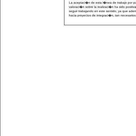
La aceptaci�n de esta l�nea de trabajo por pa
valoraci�n sobre la realizaci�n ha sido posit
seguir trabajando en este sentido, ya que adem
hacia proyectos de integraci�n, tan necesarios